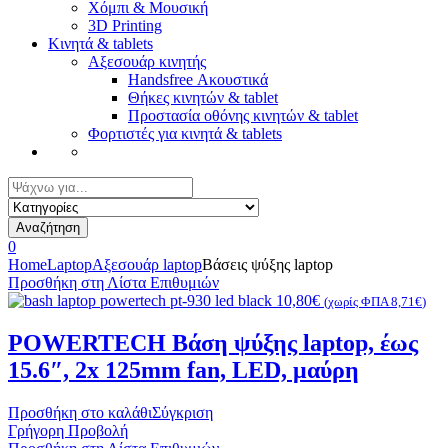
Χόμπι & Μουσική
3D Printing
Κινητά & tablets
Αξεσουάρ κινητής
Handsfree Ακουστικά
Θήκες κινητών & tablet
Προστασία οθόνης κινητών & tablet
Φορτιστές για κινητά & tablets
Αναζήτηση
για:
Αναζήτηση
0
Home
Laptop
Αξεσουάρ laptop
Βάσεις ψύξης laptop
Προσθήκη στη Λίστα Επιθυμιών
10,80
€
(χωρίς ΦΠΑ
8,71
€
)
POWERTECH Βάση ψύξης laptop, έως
15.6″, 2x 125mm fan, LED, μαύρη
Προσθήκη στο καλάθι
Σύγκριση
Γρήγορη Προβολή