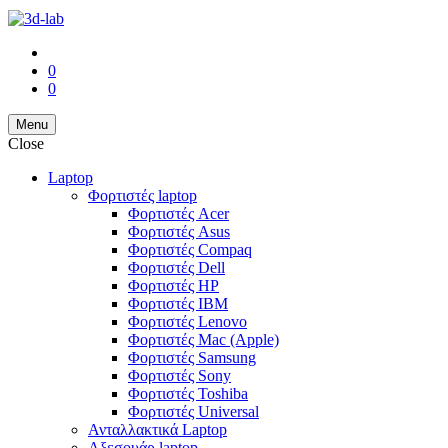
0
0
Menu
Close
Laptop
Φορτιστές laptop
Φορτιστές Acer
Φορτιστές Asus
Φορτιστές Compaq
Φορτιστές Dell
Φορτιστές HP
Φορτιστές IBM
Φορτιστές Lenovo
Φορτιστές Mac (Apple)
Φορτιστές Samsung
Φορτιστές Sony
Φορτιστές Toshiba
Φορτιστές Universal
Ανταλλακτικά Laptop
Αξεσουάρ laptop