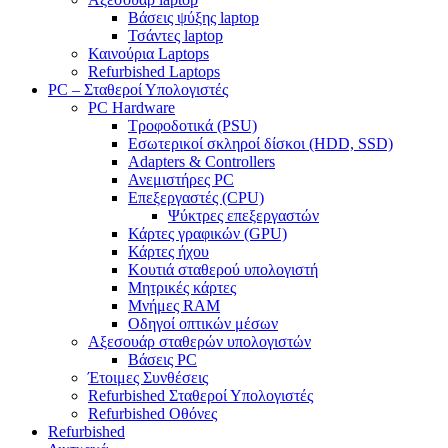
Βάσεις ψύξης laptop
Τσάντες laptop
Καινούρια Laptops
Refurbished Laptops
PC – Σταθεροί Υπολογιστές
PC Hardware
Τροφοδοτικά (PSU)
Εσωτερικοί σκληροί δίσκοι (HDD, SSD)
Adapters & Controllers
Ανεμιστήρες PC
Επεξεργαστές (CPU)
Ψύκτρες επεξεργαστών
Κάρτες γραφικών (GPU)
Κάρτες ήχου
Κουτιά σταθερού υπολογιστή
Μητρικές κάρτες
Μνήμες RAM
Οδηγοί οπτικών μέσων
Αξεσουάρ σταθερών υπολογιστών
Βάσεις PC
Έτοιμες Συνθέσεις
Refurbished Σταθεροί Υπολογιστές
Refurbished Οθόνες
Refurbished