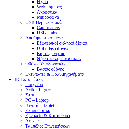
Ηχεία
Web κάμερες
Ακουστικά
Μικρόφωνα
USB Περιφερειακά
Card readers
USB Hubs
Αποθηκευτικά μέσα
Εξωτερικοί σκληροί δίσκοι
USB flash drives
Κάρτες μνήμης
Θήκες σκληρών δίσκων
Οθόνες Υπολογιστών
Βάσεις οθόνης
Εκτυπωτές & Πολυμηχανήματα
3D-Εκτυπώσεις
Παιχνίδια
Action Figures
Σπίτι
PC – Laptop
Κινητά – Tablet
Εκπαιδευτικά
Εργαλεία & Κατασκευές
Artistic
Ταμπέλες Επιχειρήσεων