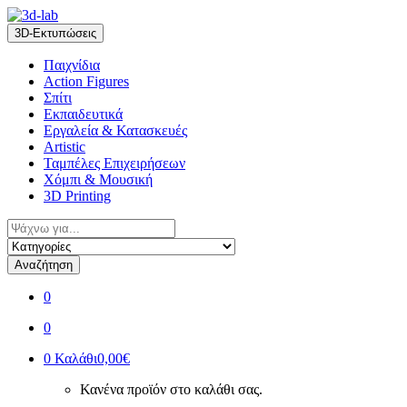
Skip
Skip
to
to
3D-Εκτυπώσεις
navigation
content
Παιχνίδια
Action Figures
Σπίτι
Εκπαιδευτικά
Εργαλεία & Κατασκευές
Artistic
Ταμπέλες Επιχειρήσεων
Χόμπι & Μουσική
3D Printing
Αναζήτηση
για:
Αναζήτηση
0
0
0
Καλάθι
0,00€
Κανένα προϊόν στο καλάθι σας.