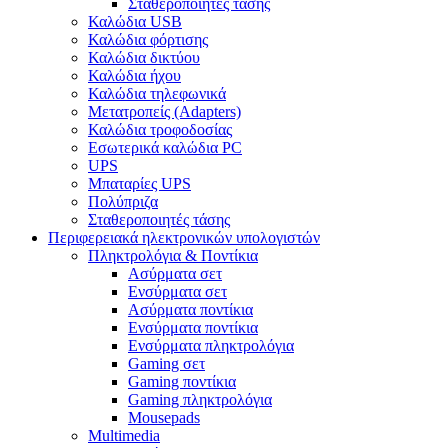
Σταθεροποιητές τάσης
Καλώδια USB
Καλώδια φόρτισης
Καλώδια δικτύου
Καλώδια ήχου
Καλώδια τηλεφωνικά
Μετατροπείς (Adapters)
Καλώδια τροφοδοσίας
Εσωτερικά καλώδια PC
UPS
Μπαταρίες UPS
Πολύπριζα
Σταθεροποιητές τάσης
Περιφερειακά ηλεκτρονικών υπολογιστών
Πληκτρολόγια & Ποντίκια
Ασύρματα σετ
Ενσύρματα σετ
Ασύρματα ποντίκια
Ενσύρματα ποντίκια
Ενσύρματα πληκτρολόγια
Gaming σετ
Gaming ποντίκια
Gaming πληκτρολόγια
Mousepads
Multimedia