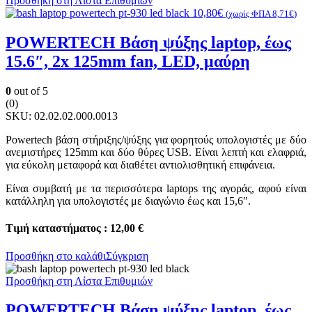
Προσθήκη στη Λίστα Επιθυμιών
10,80
€
(χωρίς ΦΠΑ
8,71
€
)
POWERTECH Βάση ψύξης laptop, έως
15.6″, 2x 125mm fan, LED, μαύρη
0
out of 5
(0)
SKU:
02.02.02.000.0013
Powertech βάση στήριξης/ψύξης για φορητούς υπολογιστές με δύο
ανεμιστήρες 125mm και δύο θύρες USB. Είναι λεπτή και ελαφριά,
για εύκολη μεταφορά και διαθέτει αντιολισθητική επιφάνεια.
Είναι συμβατή με τα περισσότερα laptops της αγοράς, αφού είναι
κατάλληλη για υπολογιστές με διαγώνιο έως και 15,6″.
Τιμή καταστήματος : 12,00 €
Προσθήκη στο καλάθι
Σύγκριση
Προσθήκη στη Λίστα Επιθυμιών
POWERTECH Βάση ψύξης laptop, έως