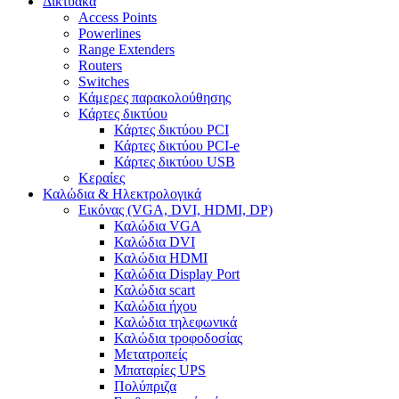
Δικτυακά
Access Points
Powerlines
Range Extenders
Routers
Switches
Κάμερες παρακολούθησης
Κάρτες δικτύου
Κάρτες δικτύου PCI
Κάρτες δικτύου PCI-e
Κάρτες δικτύου USB
Κεραίες
Καλώδια & Ηλεκτρολογικά
Εικόνας (VGA, DVI, HDMI, DP)
Καλώδια VGA
Καλώδια DVI
Καλώδια HDMI
Καλώδια Display Port
Καλώδια scart
Καλώδια ήχου
Καλώδια τηλεφωνικά
Καλώδια τροφοδοσίας
Μετατροπείς
Μπαταρίες UPS
Πολύπριζα