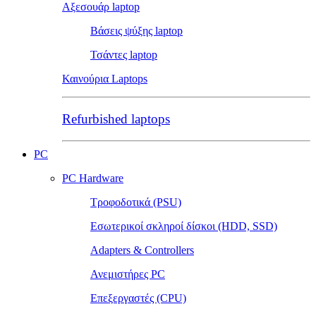
Αξεσουάρ laptop
Βάσεις ψύξης laptop
Τσάντες laptop
Καινούρια Laptops
Refurbished laptops
PC
PC Hardware
Τροφοδοτικά (PSU)
Εσωτερικοί σκληροί δίσκοι (HDD, SSD)
Adapters & Controllers
Ανεμιστήρες PC
Επεξεργαστές (CPU)