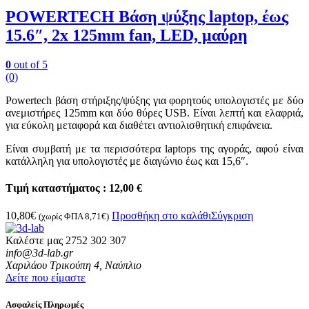
POWERTECH Βάση ψύξης laptop, έως
15.6″, 2x 125mm fan, LED, μαύρη
0
out of 5
(0)
Powertech βάση στήριξης/ψύξης για φορητούς υπολογιστές με δύο
ανεμιστήρες 125mm και δύο θύρες USB. Είναι λεπτή και ελαφριά,
για εύκολη μεταφορά και διαθέτει αντιολισθητική επιφάνεια.
Είναι συμβατή με τα περισσότερα laptops της αγοράς, αφού είναι
κατάλληλη για υπολογιστές με διαγώνιο έως και 15,6″.
Τιμή καταστήματος : 12,00 €
10,80
€
Προσθήκη στο καλάθι
Σύγκριση
(χωρίς ΦΠΑ
8,71
€
)
Καλέστε μας
2752 302 307
info@3d-lab.gr
Χαριλάου Τρικούπη 4, Ναύπλιο
Δείτε που είμαστε
Ασφαλείς Πληρωμές