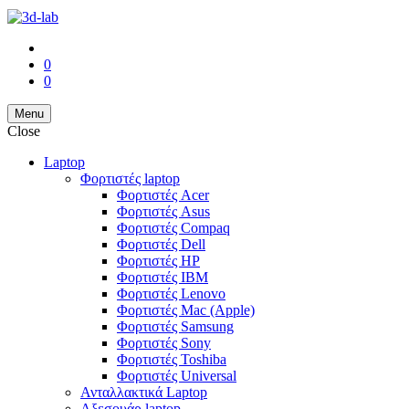
0
0
Menu
Close
Laptop
Φορτιστές laptop
Φορτιστές Acer
Φορτιστές Asus
Φορτιστές Compaq
Φορτιστές Dell
Φορτιστές HP
Φορτιστές IBM
Φορτιστές Lenovo
Φορτιστές Mac (Apple)
Φορτιστές Samsung
Φορτιστές Sony
Φορτιστές Toshiba
Φορτιστές Universal
Ανταλλακτικά Laptop
Αξεσουάρ laptop