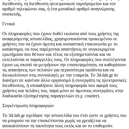
διεύθυνση, τη διεύθυνση ηλεκτρονικού ταχυδρομείου και τον
αριθμό τηλεφώνου σας, ή ένα μοναδικό αριθμό αναγνώρισης
συσκευής.
Γενικά
Οι πληροφορίες που έχουν δοθεί εκούσια από τους χρήστες της
αναφερόμενης ιστοσελίδας, χρησιμοποιούνται προκειμένου οι
χρήστες του να έχουν άμεση και ουσιαστική επικοινωνία με το
κατάστημα, να τους παρέχονται απαντήσεις σε συγκεκριμένα
ερωτήματα που θέτουν και τέλος να εξυπηρετούνται και να
εκτελούνται οι παραγγελίες τους. Οι πληροφορίες που συλλέγονται
έχουν ως σκοπό να μετρήσουν την επισκεψιμότητα, να καθορίσουν
τις απαιτήσεις των πελατών για περισσότερα προϊόντα και να
διευκολύνουν στις συνναλαγές με την εταιρεία. Το 3d-lab.gr δε
διανέμει σε κανέναν άλλο οργανισμό ή συνεργάτη τις ηλεκτρονικές
διευθύνσεις, ή οποιαδήποτε άλλη πληροφορία που αφορά τους
χρήστες και πελάτες του, παρά μόνο σε άμεσους συνεργάτες στην
διαδικασία εξυπηρέτησης παραγγελιών (π.χ. courier).
Συγκέντρωση πληροφοριών
Το 3d-lab.gr σχεδίασε την ιστοσελίδα του έτσι ώστε οι χρήστες του
να μπορούν να την επισκέπτονται χωρίς να χρειάζεται να
αποκαλύπτουν τη ταυτότητα τους εκτός και αν το επιθυμούν.