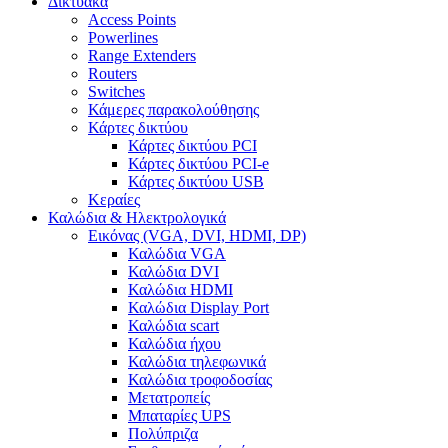
Δικτυακά
Access Points
Powerlines
Range Extenders
Routers
Switches
Κάμερες παρακολούθησης
Κάρτες δικτύου
Κάρτες δικτύου PCI
Κάρτες δικτύου PCI-e
Κάρτες δικτύου USB
Κεραίες
Καλώδια & Ηλεκτρολογικά
Εικόνας (VGA, DVI, HDMI, DP)
Καλώδια VGA
Καλώδια DVI
Καλώδια HDMI
Καλώδια Display Port
Καλώδια scart
Καλώδια ήχου
Καλώδια τηλεφωνικά
Καλώδια τροφοδοσίας
Μετατροπείς
Μπαταρίες UPS
Πολύπριζα