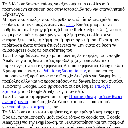
Το 3d-lab.gr δύναται επίσης να αξιοποιήσει τα cookies από
προηγούμενη επίσκεψη σας στην ιστοσελίδα του για επαναληπτικό
μάρκετινγκ.
Μπορείτε να επιλέξετε να εξαιρεθείτε από μία τέτοια χρήση των
cookies από την Google, πατώντας
εδώ
. Επίσης μπορείτε να
ρυθμίσετε τον Περιηγητή σας (chrome,firefox edge κ.λπ.), να σας
ενημερώνει κάθε φορά πριν γίνει η λήψη ενός cookie και να
αποφασίζετε εσείς τη λήψη του ή την απόρριψή του. Σ’ αυτή την
περίπτωση έχετε υπόψη ότι ενδέχεται να μην είστε σε θέση να
αξιοποιήσετε όλες τις δυνατότητες του.
To 3d-lab.gr δύναται να χρησιμοποιεί τις λειτουργίες του Google
Analytics για τις διαφημίσεις προβολής (π.χ. επαναληπτικό
μάρκετινγκ, αναφορές εμφάνισης Δικτύου εμφάνισης Google κλπ).
Χρησιμοποιώντας τις
Ρυθμίσεις διαφημίσεων
, οι επισκέπτες
μπορούν να εξαιρεθούν από το Google Analytics για διαφημίσεις
προβολής αλλά και να προσαρμόσουν τις διαφημίσεις του Δικτύου
εμφάνισης Google. Εδώ βρίσκονται οι διαθέσιμες
επιλογές
εξαίρεσης
του Google Analytics για τον ιστό.
To 3d-lab.gr συμμορφώνεται με την
Πολιτική διαφημίσεων βάσει
ενδιαφέροντος
του Google AdWords και τους περιορισμούς
για
ευαίσθητες κατηγορίες
και:
To 3d-lab.gr και τρίτοι προμηθευτές, συμπεριλαμβανομένης της
Google, χρησιμοποιούν μαζί cookie (όπως το cookie του Google
Analytics) για την ενημέρωση, τη βελτιστοποίηση και την προβολή
διαφημίσεων, σύμφωνα με τις προηγούμενες επισκέψεις κάποιων