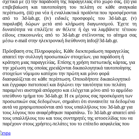
σχετικά με (i) την παράδοση της παραγγελίας στο χώρο σας, (ii) για
επιβεβαίωση και ταυτοποίηση του πελάτη σε κάθε αναγκαία
περίπτωση, (iii) για νέα ή εναλλακτικά προϊόντα που προσφέρονται
από το 3d-lab.gr, (iv) ειδικές προσφορές του 3d-lab.gr, (v)
παραλαβή δώρων μετά από κλήρωση διαγωνισμού. Έχετε τη
δυνατότητα να επιλέξετε αν θέλετε ή όχι να λαμβάνετε τέτοιου
είδους επικοινωνίες από το 3d-lab.gr στέλνοντας το αίτημα σας
μέσω e-mail στην ηλεκτρονική διεύθυνση info@3d-lab.gr.
Πρόσβαση στις Πληροφορίες. Κάθε διεκπεραίωση παραγγελίας
απαιτεί την συλλογή προσωπικών στοιχείων, για παράδοση ή
κράτηση μιας παραγγελίας. Επίσης η χρήση πιστωτικής κάρτας, για
την χρέωση της οποίας χρειάζονται δικαιολογητικά ταυτοποίησης
στοιχείων νόμιμου κατόχου την πρώτη και μόνο φορά
διασφαλίζεται σε κάθε περίπτωση. Οποιοδήποτε δικαιολογητικό
και έγγραφο πιστοποιεί και δηλώνει την ταυτότητα του πελάτη
παραμένει αυστηρά απόρρητο και ελέγχεται μόνο από το αρμόδιο
υπεύθυνο τμήμα του 3d-lab.gr. Η εκ μέρους σας προσκόμιση των
προσωπικών σας δεδομένων, σημαίνει ότι συναινείτε τα δεδομένα
αυτά να χρησιμοποιούνται από τους υπαλλήλους του 3d-lab.gr για
τους λόγους που αναφέρθηκαν παραπάνω. Το 3d-lab.gr απαιτεί από
τους υπαλλήλους του και τους συντηρητές της ιστοσελίδας του να
παρέχουν στους χρήστες-πελάτες του το επίπεδο ασφαλείας που
αναφέρεται στη παρούσα Δήλωση Προστασίας Προσωπικών
Δεδομένων. Σε καμία άλλη περίπτωση το 3d-lab.gr δεν μπορεί να