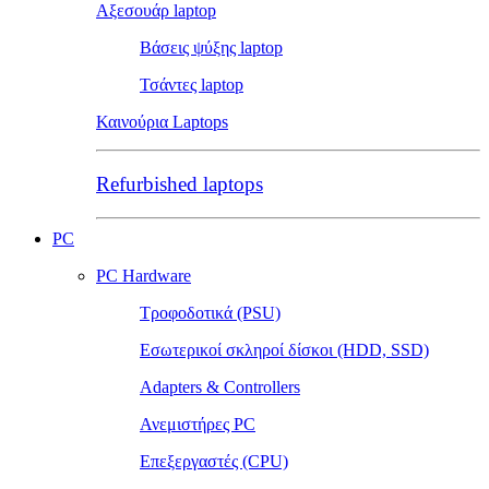
Αξεσουάρ laptop
Βάσεις ψύξης laptop
Τσάντες laptop
Καινούρια Laptops
Refurbished laptops
PC
PC Hardware
Τροφοδοτικά (PSU)
Εσωτερικοί σκληροί δίσκοι (HDD, SSD)
Adapters & Controllers
Ανεμιστήρες PC
Επεξεργαστές (CPU)