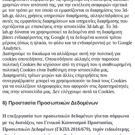
χρηστών στον ιστότοπό της, για την εκτέλεση αναφορών σχετικά
με τον τρόπο με τον οποίο οι εμφανίζονται οι διαφημίσεις του 3d-
lab.gr, άλλες χρήσεις υπηρεσιών διαφήμισης, αλληλεπιδράσεις με
αυτές τις εμφανίσεις διαφημίσεων και υπηρεσίες διαφήμισης που
σχετίζονται με επισκέψεις στην ιστοσελίδα 3d-lab.gr. To 3d-
lab.gr δύναται να χρησιμοποιεί τα δεδομένα από τη διαφήμιση
βάσει ενδιαφέροντος της Google ή τα δεδομένα κοινού τρίτου
μέρους (όπως η ηλικία, το φύλο και τα ενδιαφέροντα) με το Google
Analytics.
Διατηρούμε το δικαίωμα να αλλάξουμε αυτή την πολιτική για
cookies οποτεδήποτε. Οποιεσδήποτε αλλαγές στην παρούσα
πολιτική Cookies θα ισχύσουν από τη στιγμή που η αναθεωρημένη
πολιτική Cookies είναι διαθέσιμη στην ιστοσελίδα μας.
Διαφημιστές τρίτων μερών και άλλες επιχειρήσεις που
συνεργαζόμαστε μπορεί να χρησιμοποιούν τα δικά τους Cookies
για να συλλέξουν πληροφορίες που αφορούν στις δραστηριότητές
σας στην ιστοσελίδα μας. Δεν ελέγχουμε αυτά τα Cookies.
6) Προστασία Προσωπικών Δεδομένων
Η επεξεργασία των προσωπικών δεδομένων γίνεται σύμφωνα
με τις διατάξεις του Γενικού Κανονισμού Προστασίας
Προσωπικών Δεδομένων (ΓΚΠΔ 2016/679), τυχόν ειδικότερης