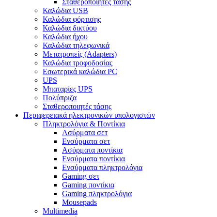
Σταθεροποιητές τάσης
Καλώδια USB
Καλώδια φόρτισης
Καλώδια δικτύου
Καλώδια ήχου
Καλώδια τηλεφωνικά
Μετατροπείς (Adapters)
Καλώδια τροφοδοσίας
Εσωτερικά καλώδια PC
UPS
Μπαταρίες UPS
Πολύπριζα
Σταθεροποιητές τάσης
Περιφερειακά ηλεκτρονικών υπολογιστών
Πληκτρολόγια & Ποντίκια
Ασύρματα σετ
Ενσύρματα σετ
Ασύρματα ποντίκια
Ενσύρματα ποντίκια
Ενσύρματα πληκτρολόγια
Gaming σετ
Gaming ποντίκια
Gaming πληκτρολόγια
Mousepads
Multimedia