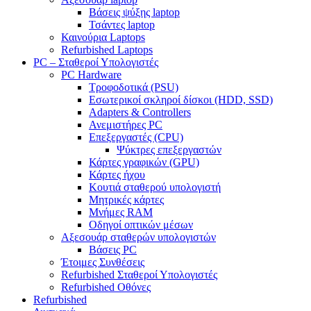
Βάσεις ψύξης laptop
Τσάντες laptop
Καινούρια Laptops
Refurbished Laptops
PC – Σταθεροί Υπολογιστές
PC Hardware
Τροφοδοτικά (PSU)
Εσωτερικοί σκληροί δίσκοι (HDD, SSD)
Adapters & Controllers
Ανεμιστήρες PC
Επεξεργαστές (CPU)
Ψύκτρες επεξεργαστών
Κάρτες γραφικών (GPU)
Κάρτες ήχου
Κουτιά σταθερού υπολογιστή
Μητρικές κάρτες
Μνήμες RAM
Οδηγοί οπτικών μέσων
Αξεσουάρ σταθερών υπολογιστών
Βάσεις PC
Έτοιμες Συνθέσεις
Refurbished Σταθεροί Υπολογιστές
Refurbished Οθόνες
Refurbished