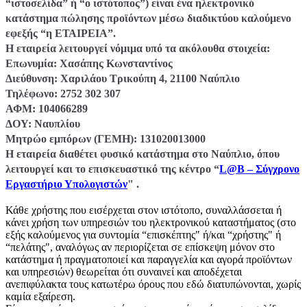
“ιστοσελίδα” ή “ο ιστότοπος”) είναι ένα ηλεκτρονικό
κατάστημα πώλησης προϊόντων μέσω διαδικτύου καλούμενο
εφεξής “η ΕΤΑΙΡΕΙΑ”.
Η εταιρεία λειτουργεί νόμιμα υπό τα ακόλουθα στοιχεία:
Επωνυμία: Χασάπης Κωνσταντίνος
Διεύθυνση: Χαριλάου Τρικούπη 4, 21100 Ναύπλιο
Τηλέφωνο: 2752 302 307
ΑΦΜ: 104066289
ΔΟΥ: Ναυπλίου
Μητρώο εμπόρων (ΓΕΜΗ): 131020013000
Η εταιρεία διαθέτει φυσικό κατάστημα στο Ναύπλιο, όπου
λειτουργεί και το επισκευαστικό της κέντρο “
L@B – Σύγχρονο
Εργαστήριο Υπολογιστών
" .
Κάθε χρήστης που εισέρχεται στον ιστότοπο, συναλλάσσεται ή
κάνει χρήση των υπηρεσιών του ηλεκτρονικού καταστήματος (στο
εξής καλούμενος για συντομία “επισκέπτης" ή/και “χρήστης" ή
“πελάτης", αναλόγως αν περιορίζεται σε επίσκεψη μόνον στο
κατάστημα ή πραγματοποιεί και παραγγελία και αγορά προϊόντων
και υπηρεσιών) θεωρείται ότι συναινεί και αποδέχεται
ανεπιφύλακτα τους κατωτέρω όρους που εδώ διατυπώνονται, χωρίς
καμία εξαίρεση.