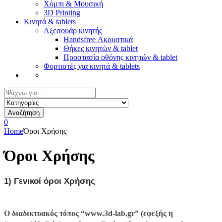
Χόμπι & Μουσική
3D Printing
Κινητά & tablets
Αξεσουάρ κινητής
Handsfree Ακουστικά
Θήκες κινητών & tablet
Προστασία οθόνης κινητών & tablet
Φορτιστές για κινητά & tablets
Αναζήτηση
για:
Αναζήτηση
0
Home
Όροι Χρήσης
Όροι Χρήσης
1) Γενικοί όροι Χρήσης
Ο διαδικτυακός τόπος “www.3d-lab.gr” (εφεξής η