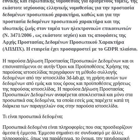
εθνικής και ευρωπαϊκής νομοθεσίας για ορισμένους τομείς, της
εκάστοτε ισχύουσας ελληνικής νομοθεσίας για την προστασία
δεδομένων προσωπικού χαρακτήρα, καθώς και για την
προστασία δεδομένων προσωπικού χαρακτήρα και της
ιδιωτικής ζωής στον τομέα των ηλεκτρονικών επικοινωνιών
(Ν. 3471/2006 , ως εκάστοτε ισχύει) και τις αποφάσεις της
Αρχής Προστασίας Δεδομένων Προσωπικού Χαρακτήρα
(ΑΠΔΠΧ). Η εταιρεία έχει προσαρμοστεί με το GDPR πλαίσιο.
Η παρούσα Δήλωση Προστασίας Προσωπικών Δεδομένων και οι
επισυναπτόμενοι σε αυτήν Όροι και Προϋποθέσεις Χρήσης της
παρούσας ιστοσελίδας περιγράφουν τη μέθοδο συλλογής
δεδομένων από την ιστοσελίδα 3d-lab.gr, τη χρήση αυτών των
δεδομένων από εμάς και τους όρους και προϋποθέσεις χρήσεως
της παρούσας ιστοσελίδας. Η παρούσα Δήλωση Προστασίας
Προσωπικών Δεδομένων αναφέρεται αποκλειστικά και μόνο στα
προσωπικά σας δεδομένα, τα οποία εσείς μας παρέχετε κατά τη
διάρκεια των παραγγελιών σας στην παρούσα ιστοσελίδα.
Τι είναι προσωπικά δεδομένα;
Προσωπικά δεδομένα είναι πληροφορίες που σας προσδιορίζουν
άμεσα ή έμμεσα. Έμμεσα σημαίνει σε συνδυασμό με άλλες
πληροφορίες, όπως για παράδειγμα, το όνομα, την ταχυδρομική