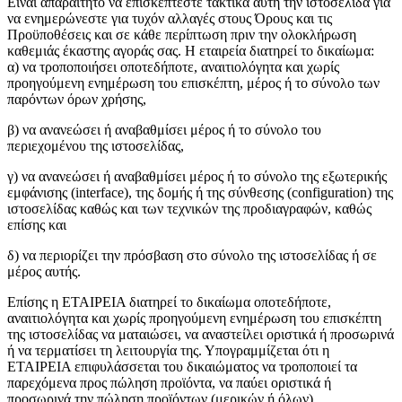
Είναι απαραίτητο να επισκέπτεστε τακτικά αυτή την ιστοσελίδα για
να ενημερώνεστε για τυχόν αλλαγές στους Όρους και τις
Προϋποθέσεις και σε κάθε περίπτωση πριν την ολοκλήρωση
καθεμιάς έκαστης αγοράς σας. Η εταιρεία διατηρεί το δικαίωμα:
α) να τροποποιήσει οποτεδήποτε, αναιτιολόγητα και χωρίς
προηγούμενη ενημέρωση του επισκέπτη, μέρος ή το σύνολο των
παρόντων όρων χρήσης,
β) να ανανεώσει ή αναβαθμίσει μέρος ή το σύνολο του
περιεχομένου της ιστοσελίδας,
γ) να ανανεώσει ή αναβαθμίσει μέρος ή το σύνολο της εξωτερικής
εμφάνισης (interface), της δομής ή της σύνθεσης (configuration) της
ιστοσελίδας καθώς και των τεχνικών της προδιαγραφών, καθώς
επίσης και
δ) να περιορίζει την πρόσβαση στο σύνολο της ιστοσελίδας ή σε
μέρος αυτής.
Επίσης η ΕΤΑΙΡΕΙΑ διατηρεί το δικαίωμα οποτεδήποτε,
αναιτιολόγητα και χωρίς προηγούμενη ενημέρωση του επισκέπτη
της ιστοσελίδας να ματαιώσει, να αναστείλει οριστικά ή προσωρινά
ή να τερματίσει τη λειτουργία της. Υπογραμμίζεται ότι η
ΕΤΑΙΡΕΙΑ επιφυλάσσεται του δικαιώματος να τροποποιεί τα
παρεχόμενα προς πώληση προϊόντα, να παύει οριστικά ή
προσωρινά την πώληση προϊόντων (μερικών ή όλων)