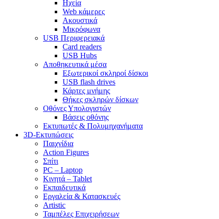
Ηχεία
Web κάμερες
Ακουστικά
Μικρόφωνα
USB Περιφερειακά
Card readers
USB Hubs
Αποθηκευτικά μέσα
Εξωτερικοί σκληροί δίσκοι
USB flash drives
Κάρτες μνήμης
Θήκες σκληρών δίσκων
Οθόνες Υπολογιστών
Βάσεις οθόνης
Εκτυπωτές & Πολυμηχανήματα
3D-Εκτυπώσεις
Παιχνίδια
Action Figures
Σπίτι
PC – Laptop
Κινητά – Tablet
Εκπαιδευτικά
Εργαλεία & Κατασκευές
Artistic
Ταμπέλες Επιχειρήσεων