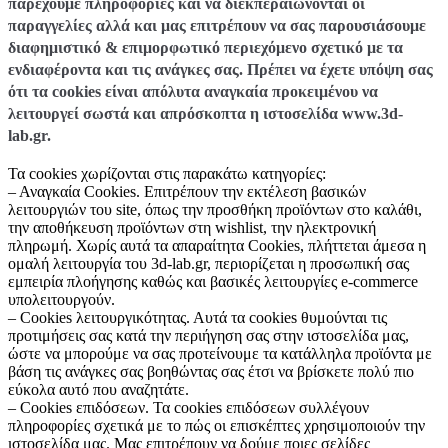
παρέχουμε πληροφορίες και να διεκπεραιώνονται οι
παραγγελίες αλλά και μας επιτρέπουν να σας παρουσιάσουμε
διαφημιστικό & επιμορφωτικό περιεχόμενο σχετικό με τα
ενδιαφέροντα και τις ανάγκες σας. Πρέπει να έχετε υπόψη σας
ότι τα cookies είναι απόλυτα αναγκαία προκειμένου να
λειτουργεί σωστά και απρόσκοπτα η ιστοσελίδα www.3d-
lab.gr.
Τα cookies χωρίζονται στις παρακάτω κατηγορίες:
– Αναγκαία Cookies. Επιτρέπουν την εκτέλεση βασικών
λειτουργιών του site, όπως την προσθήκη προϊόντων στο καλάθι,
την αποθήκευση προϊόντων στη wishlist, την ηλεκτρονική
πληρωμή. Χωρίς αυτά τα απαραίτητα Cookies, πλήττεται άμεσα η
ομαλή λειτουργία του 3d-lab.gr, περιορίζεται η προσωπική σας
εμπειρία πλοήγησης καθώς και βασικές λειτουργίες e-commerce
υπολειτουργούν.
– Cookies λειτουργικότητας. Αυτά τα cookies θυμούνται τις
προτιμήσεις σας κατά την περιήγηση σας στην ιστοσελίδα μας,
ώστε να μπορούμε να σας προτείνουμε τα κατάλληλα προϊόντα με
βάση τις ανάγκες σας βοηθώντας σας έτσι να βρίσκετε πολύ πιο
εύκολα αυτό που αναζητάτε.
– Cookies επιδόσεων. Τα cookies επιδόσεων συλλέγουν
πληροφορίες σχετικά με το πώς οι επισκέπτες χρησιμοποιούν την
ιστοσελίδα μας. Μας επιτρέπουν να δούμε ποιες σελίδες