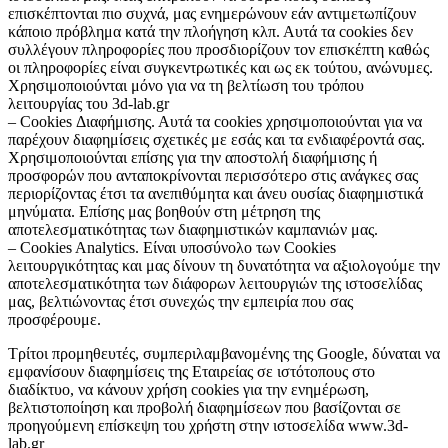
επισκέπτονται πιο συχνά, μας ενημερώνουν εάν αντιμετωπίζουν
κάποιο πρόβλημα κατά την πλοήγηση κλπ. Αυτά τα cookies δεν
συλλέγουν πληροφορίες που προσδιορίζουν τον επισκέπτη καθώς
οι πληροφορίες είναι συγκεντρωτικές και ως εκ τούτου, ανώνυμες.
Χρησιμοποιούνται μόνο για να τη βελτίωση του τρόπου
λειτουργίας του 3d-lab.gr
– Cookies Διαφήμισης. Αυτά τα cookies χρησιμοποιούνται για να
παρέχουν διαφημίσεις σχετικές με εσάς και τα ενδιαφέροντά σας.
Χρησιμοποιούνται επίσης για την αποστολή διαφήμισης ή
προσφορών που ανταποκρίνονται περισσότερο στις ανάγκες σας
περιορίζοντας έτσι τα ανεπιθύμητα και άνευ ουσίας διαφημιστικά
μηνύματα. Επίσης μας βοηθούν στη μέτρηση της
αποτελεσματικότητας των διαφημιστικών καμπανιών μας.
– Cookies Analytics. Είναι υποσύνολο των Cookies
λειτουργικότητας και μας δίνουν τη δυνατότητα να αξιολογούμε την
αποτελεσματικότητα των διάφορων λειτουργιών της ιστοσελίδας
μας, βελτιώνοντας έτσι συνεχώς την εμπειρία που σας
προσφέρουμε.
Τρίτοι προμηθευτές, συμπεριλαμβανομένης της Google, δύναται να
εμφανίσουν διαφημίσεις της Εταιρείας σε ιστότοπους στο
διαδίκτυο, να κάνουν χρήση cookies για την ενημέρωση,
βελτιστοποίηση και προβολή διαφημίσεων που βασίζονται σε
προηγούμενη επίσκεψη του χρήστη στην ιστοσελίδα www.3d-
lab.gr