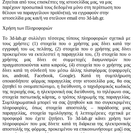
Ζητείται από τους επισκέπτες της ιστοσελίδας μας, να μας
παρέχουν προσωπικά τους δεδομένα μόνο στη περίπτωση που
θέλουν να παραγγείλουν προϊόν(τα), να εγγραφούν στην
ιστοσελίδα μας και/ή να στείλουν email στο 3d-lab.gr.
Χρήση των Πληροφοριών
Το 3d-lab.gr συλλέγει τέσσερις τύπους πληροφοριών σχετικά με
τους χρήστες: (1) στοιχεία που ο χρήστης μας δίνει κατά την
εγγραφή του ως πελάτης, (2) στοιχεία που ο χρήστης μας δίνει
προκειμένου να εκτελεστεί η παραγγελία του, (3) στοιχεία που ο
χρήστης μας δίνει σε συμμετοχές διαγωνισμών που
πραγματοποιούνται κατα καιρούς, (4) στοιχεία που ο χρήστης μας
δίνει κατά τη σύνδεσή του μέσω άλλης πλατφόρμας (εφαρμογές
ios, android, Facebook, Google). Κατά τη συμπλήρωση
οποιασδήποτε φόρμας παραγγελίας στην ιστοσελίδα μας, θα σας
ζητηθεί το ονοματεπώνυμο, η διεύθυνση, ο ταχυδρομικός κωδικός
της περιοχής σας, η ηλεκτρονική σας διεύθυνση, το τηλέφωνο σας,
στοιχεία πιστωτικής κάρτας, ο τρόπος πληρωμής της παραγγελίας.
Συμπληρωματικά μπορεί να σας ζητηθούν και πιο συγκεκριμένες
πληροφορίες, όπως στοιχεία αποστολής – παράδοσης μιας
παραγγελίας, στοιχεία τιμολόγησης ή λεπτομέρειες σχετικά με
προσφορά που έχετε ζητήσει. Το 3d-lab.gr κάνει χρήση των
πληροφοριών που μας δίνετε κατά τη διάρκεια της ηλεκτρονικής
αποστολής της φόρμας, προκειμένου να επικοινωνήσουμε μαζί σας