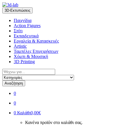
Skip
Skip
to
to
3D-Εκτυπώσεις
navigation
content
Παιχνίδια
Action Figures
Σπίτι
Εκπαιδευτικά
Εργαλεία & Κατασκευές
Artistic
Ταμπέλες Επιχειρήσεων
Χόμπι & Μουσική
3D Printing
Αναζήτηση
για:
Αναζήτηση
0
0
0
Καλάθι
0,00€
Κανένα προϊόν στο καλάθι σας.