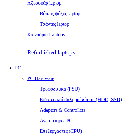
Αξεσουάρ laptop
Βάσεις ψύξης laptop
Τσάντες laptop
Καινούρια Laptops
Refurbished laptops
PC
PC Hardware
Τροφοδοτικά (PSU)
Εσωτερικοί σκληροί δίσκοι (HDD, SSD)
Adapters & Controllers
Ανεμιστήρες PC
Επεξεργαστές (CPU)