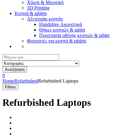
Χόμπι & Μουσική
3D Printing
Κινητά & tablets
Αξεσουάρ κινητής
Handsfree Ακουστικά
Θήκες κινητών & tablet
Προστασία οθόνης κινητών & tablet
Φορτιστές για κινητά & tablets
Αναζήτηση
για:
Αναζήτηση
0
Home
Refurbished
Refurbished Laptops
Filters
Refurbished Laptops