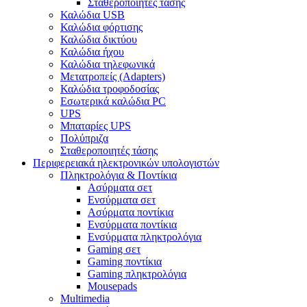
Σταθεροποιητές τάσης
Καλώδια USB
Καλώδια φόρτισης
Καλώδια δικτύου
Καλώδια ήχου
Καλώδια τηλεφωνικά
Μετατροπείς (Adapters)
Καλώδια τροφοδοσίας
Εσωτερικά καλώδια PC
UPS
Μπαταρίες UPS
Πολύπριζα
Σταθεροποιητές τάσης
Περιφερειακά ηλεκτρονικών υπολογιστών
Πληκτρολόγια & Ποντίκια
Ασύρματα σετ
Ενσύρματα σετ
Ασύρματα ποντίκια
Ενσύρματα ποντίκια
Ενσύρματα πληκτρολόγια
Gaming σετ
Gaming ποντίκια
Gaming πληκτρολόγια
Mousepads
Multimedia