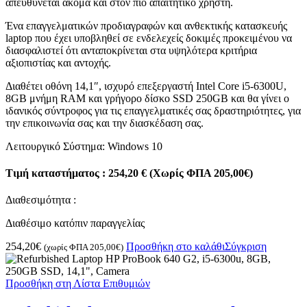
απευθύνεται ακόμα και στον πιο απαιτητικό χρήστη.
Ένα επαγγελματικών προδιαγραφών και ανθεκτικής κατασκευής
laptop που έχει υποβληθεί σε ενδελεχείς δοκιμές προκειμένου να
διασφαλιστεί ότι ανταποκρίνεται στα υψηλότερα κριτήρια
αξιοπιστίας και αντοχής.
Διαθέτει οθόνη 14,1″, ισχυρό επεξεργαστή Intel Core i5-6300U,
8GB μνήμη RAM και γρήγορο δίσκο SSD 250GB και θα γίνει ο
ιδανικός σύντροφος για τις επαγγελματικές σας δραστηριότητες, για
την επικοινωνία σας και την διασκέδαση σας.
Λειτουργικό Σύστημα: Windows 10
Τιμή καταστήματος : 254,20 € (Χωρίς ΦΠΑ 205,00€)
Διαθεσιμότητα :
Διαθέσιμο κατόπιν παραγγελίας
254,20
€
Προσθήκη στο καλάθι
Σύγκριση
(χωρίς ΦΠΑ
205,00
€
)
Προσθήκη στη Λίστα Επιθυμιών