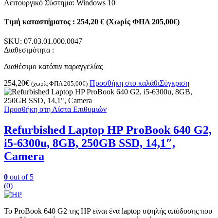
Λειτουργικό Σύστημα: Windows 10
Τιμή καταστήματος : 254,20 € (Χωρίς ΦΠΑ 205,00€)
SKU:
07.03.01.000.0047
Διαθεσιμότητα :
Διαθέσιμο κατόπιν παραγγελίας
254,20
€
Προσθήκη στο καλάθι
Σύγκριση
(χωρίς ΦΠΑ
205,00
€
)
Προσθήκη στη Λίστα Επιθυμιών
Refurbished Laptop HP ProBook 640 G2,
i5-6300u, 8GB, 250GB SSD, 14,1″,
Camera
0
out of 5
(0)
Το ProBook 640 G2 της HP είναι ένα laptop υψηλής απόδοσης που