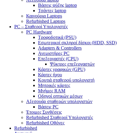
Βάσεις ψύξης laptop
Τσάντες laptop
Καινούρια Laptops
Refurbished Laptops
PC – Σταθεροί Υπολογιστές
PC Hardware
Τροφοδοτικά (PSU)
Εσωτερικοί σκληροί δίσκοι (HDD, SSD)
Adapters & Controllers
Ανεμιστήρες PC
Επεξεργαστές (CPU)
Ψύκτρες επεξεργαστών
Κάρτες γραφικών (GPU)
Κάρτες ήχου
Κουτιά σταθερού υπολογιστή
Μητρικές κάρτες
Μνήμες RAM
Οδηγοί οπτικών μέσων
Αξεσουάρ σταθερών υπολογιστών
Βάσεις PC
Έτοιμες Συνθέσεις
Refurbished Σταθεροί Υπολογιστές
Refurbished Οθόνες
Refurbished