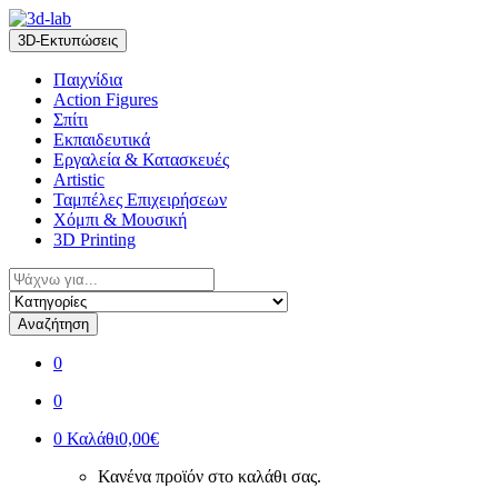
Skip
Skip
to
to
3D-Εκτυπώσεις
navigation
content
Παιχνίδια
Action Figures
Σπίτι
Εκπαιδευτικά
Εργαλεία & Κατασκευές
Artistic
Ταμπέλες Επιχειρήσεων
Χόμπι & Μουσική
3D Printing
Αναζήτηση
για:
Αναζήτηση
0
0
0
Καλάθι
0,00€
Κανένα προϊόν στο καλάθι σας.