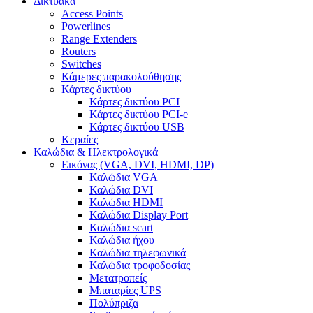
Δικτυακά
Access Points
Powerlines
Range Extenders
Routers
Switches
Κάμερες παρακολούθησης
Κάρτες δικτύου
Κάρτες δικτύου PCI
Κάρτες δικτύου PCI-e
Κάρτες δικτύου USB
Κεραίες
Καλώδια & Ηλεκτρολογικά
Εικόνας (VGA, DVI, HDMI, DP)
Καλώδια VGA
Καλώδια DVI
Καλώδια HDMI
Καλώδια Display Port
Καλώδια scart
Καλώδια ήχου
Καλώδια τηλεφωνικά
Καλώδια τροφοδοσίας
Μετατροπείς
Μπαταρίες UPS
Πολύπριζα