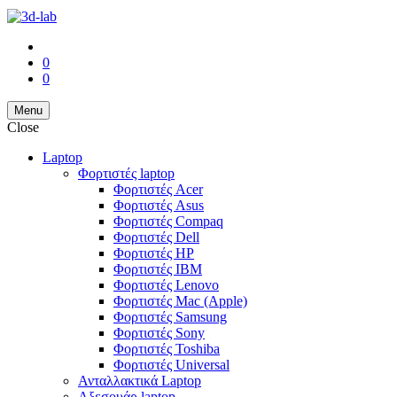
0
0
Menu
Close
Laptop
Φορτιστές laptop
Φορτιστές Acer
Φορτιστές Asus
Φορτιστές Compaq
Φορτιστές Dell
Φορτιστές HP
Φορτιστές IBM
Φορτιστές Lenovo
Φορτιστές Mac (Apple)
Φορτιστές Samsung
Φορτιστές Sony
Φορτιστές Toshiba
Φορτιστές Universal
Ανταλλακτικά Laptop
Αξεσουάρ laptop