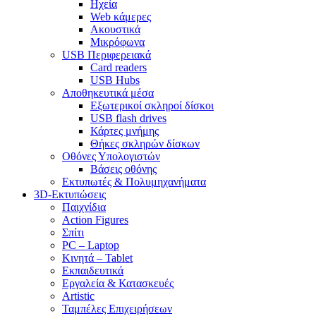
Ηχεία
Web κάμερες
Ακουστικά
Μικρόφωνα
USB Περιφερειακά
Card readers
USB Hubs
Αποθηκευτικά μέσα
Εξωτερικοί σκληροί δίσκοι
USB flash drives
Κάρτες μνήμης
Θήκες σκληρών δίσκων
Οθόνες Υπολογιστών
Βάσεις οθόνης
Εκτυπωτές & Πολυμηχανήματα
3D-Εκτυπώσεις
Παιχνίδια
Action Figures
Σπίτι
PC – Laptop
Κινητά – Tablet
Εκπαιδευτικά
Εργαλεία & Κατασκευές
Artistic
Ταμπέλες Επιχειρήσεων