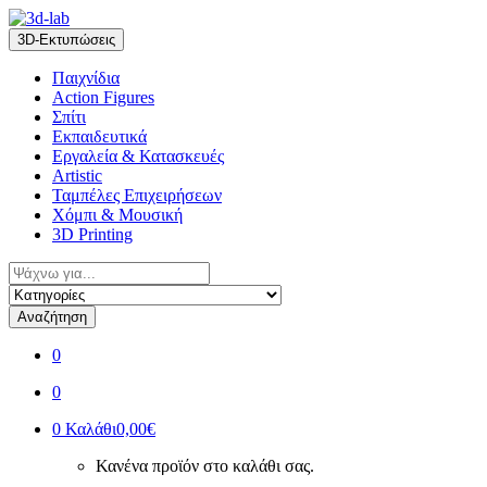
Skip
Skip
to
to
3D-Εκτυπώσεις
navigation
content
Παιχνίδια
Action Figures
Σπίτι
Εκπαιδευτικά
Εργαλεία & Κατασκευές
Artistic
Ταμπέλες Επιχειρήσεων
Χόμπι & Μουσική
3D Printing
Αναζήτηση
για:
Αναζήτηση
0
0
0
Καλάθι
0,00€
Κανένα προϊόν στο καλάθι σας.