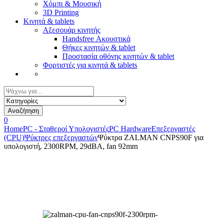
Χόμπι & Μουσική
3D Printing
Κινητά & tablets
Αξεσουάρ κινητής
Handsfree Ακουστικά
Θήκες κινητών & tablet
Προστασία οθόνης κινητών & tablet
Φορτιστές για κινητά & tablets
Αναζήτηση
για:
Αναζήτηση
0
Home
PC - Σταθεροί Υπολογιστές
PC Hardware
Επεξεργαστές
(CPU)
Ψύκτρες επεξεργαστών
Ψύκτρα ZALMAN CNPS90F για
υπολογιστή, 2300RPM, 29dBA, fan 92mm