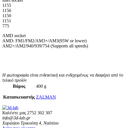
Intel socket
1155
1156
1150
1151
775
AMD socket
AMD: FM1/FM2/AM3+/AM3(95W or lower)
AM2+/AM2/940/939/754 (Supports all speeds)
Η φωτογραφία είναι ενδεικτική και ενδεχομένως να διαφέρει από το
τελικό προϊόν
Βάρος
400 g
Κατασκευαστής
ZALMAN
Καλέστε μας
2752 302 307
info@3d-lab.gr
Χαριλάου Τρικούπη 4, Ναύπλιο