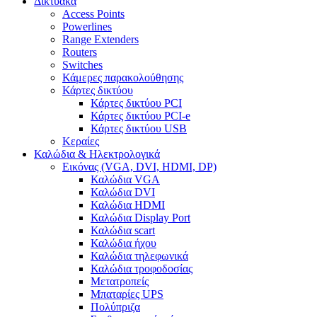
Δικτυακά
Access Points
Powerlines
Range Extenders
Routers
Switches
Κάμερες παρακολούθησης
Κάρτες δικτύου
Κάρτες δικτύου PCI
Κάρτες δικτύου PCI-e
Κάρτες δικτύου USB
Κεραίες
Καλώδια & Ηλεκτρολογικά
Εικόνας (VGA, DVI, HDMI, DP)
Καλώδια VGA
Καλώδια DVI
Καλώδια HDMI
Καλώδια Display Port
Καλώδια scart
Καλώδια ήχου
Καλώδια τηλεφωνικά
Καλώδια τροφοδοσίας
Μετατροπείς
Μπαταρίες UPS
Πολύπριζα