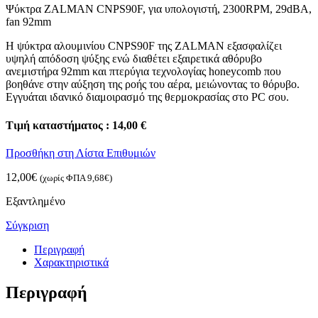
Ψύκτρα ZALMAN CNPS90F, για υπολογιστή, 2300RPM, 29dBA,
fan 92mm
Η ψύκτρα αλουμινίου CNPS90F της ZALMAN εξασφαλίζει
υψηλή απόδοση ψύξης ενώ διαθέτει εξαιρετικά αθόρυβο
ανεμιστήρα 92mm και πτερύγια τεχνολογίας honeycomb που
βοηθάνε στην αύξηση της ροής του αέρα, μειώνοντας το θόρυβο.
Εγγυάται ιδανικό διαμοιρασμό της θερμοκρασίας στο PC σου.
Τιμή καταστήματος : 14,00 €
Προσθήκη στη Λίστα Επιθυμιών
12,00
€
(χωρίς ΦΠΑ
9,68
€
)
Εξαντλημένο
Σύγκριση
Περιγραφή
Χαρακτηριστικά
Περιγραφή