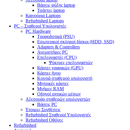
Βάσεις ψύξης laptop
Τσάντες laptop
Καινούρια Laptops
Refurbished Laptops
PC – Σταθεροί Υπολογιστές
PC Hardware
Τροφοδοτικά (PSU)
Εσωτερικοί σκληροί δίσκοι (HDD, SSD)
Adapters & Controllers
Ανεμιστήρες PC
Επεξεργαστές (CPU)
Ψύκτρες επεξεργαστών
Κάρτες γραφικών (GPU)
Κάρτες ήχου
Κουτιά σταθερού υπολογιστή
Μητρικές κάρτες
Μνήμες RAM
Οδηγοί οπτικών μέσων
Αξεσουάρ σταθερών υπολογιστών
Βάσεις PC
Έτοιμες Συνθέσεις
Refurbished Σταθεροί Υπολογιστές
Refurbished Οθόνες
Refurbished