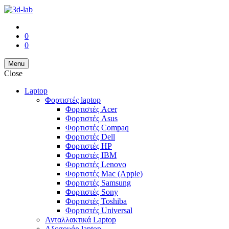
0
0
Menu
Close
Laptop
Φορτιστές laptop
Φορτιστές Acer
Φορτιστές Asus
Φορτιστές Compaq
Φορτιστές Dell
Φορτιστές HP
Φορτιστές IBM
Φορτιστές Lenovo
Φορτιστές Mac (Apple)
Φορτιστές Samsung
Φορτιστές Sony
Φορτιστές Toshiba
Φορτιστές Universal
Ανταλλακτικά Laptop
Αξεσουάρ laptop