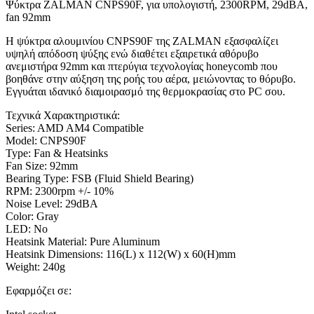
Ψύκτρα ZALMAN CNPS90F, για υπολογιστή, 2300RPM, 29dBA,
fan 92mm
Η ψύκτρα αλουμινίου CNPS90F της ZALMAN εξασφαλίζει
υψηλή απόδοση ψύξης ενώ διαθέτει εξαιρετικά αθόρυβο
ανεμιστήρα 92mm και πτερύγια τεχνολογίας honeycomb που
βοηθάνε στην αύξηση της ροής του αέρα, μειώνοντας το θόρυβο.
Εγγυάται ιδανικό διαμοιρασμό της θερμοκρασίας στο PC σου.
Τεχνικά Χαρακτηριστικά:
Series: AMD AM4 Compatible
Model: CNPS90F
Type: Fan & Heatsinks
Fan Size: 92mm
Bearing Type: FSB (Fluid Shield Bearing)
RPM: 2300rpm +/- 10%
Noise Level: 29dBA
Color: Gray
LED: No
Heatsink Material: Pure Aluminum
Heatsink Dimensions: 116(L) x 112(W) x 60(H)mm
Weight: 240g
Εφαρμόζει σε: