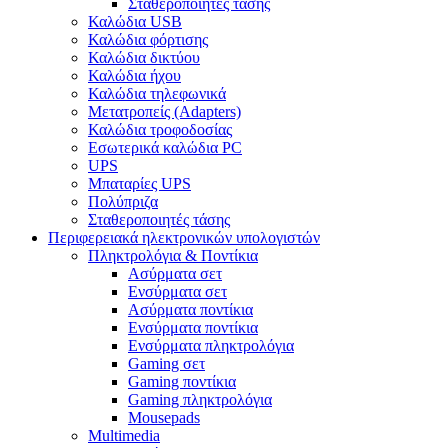
Σταθεροποιητές τάσης
Καλώδια USB
Καλώδια φόρτισης
Καλώδια δικτύου
Καλώδια ήχου
Καλώδια τηλεφωνικά
Μετατροπείς (Adapters)
Καλώδια τροφοδοσίας
Εσωτερικά καλώδια PC
UPS
Μπαταρίες UPS
Πολύπριζα
Σταθεροποιητές τάσης
Περιφερειακά ηλεκτρονικών υπολογιστών
Πληκτρολόγια & Ποντίκια
Ασύρματα σετ
Ενσύρματα σετ
Ασύρματα ποντίκια
Ενσύρματα ποντίκια
Ενσύρματα πληκτρολόγια
Gaming σετ
Gaming ποντίκια
Gaming πληκτρολόγια
Mousepads
Multimedia