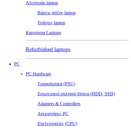
Αξεσουάρ laptop
Βάσεις ψύξης laptop
Τσάντες laptop
Καινούρια Laptops
Refurbished laptops
PC
PC Hardware
Τροφοδοτικά (PSU)
Εσωτερικοί σκληροί δίσκοι (HDD, SSD)
Adapters & Controllers
Ανεμιστήρες PC
Επεξεργαστές (CPU)