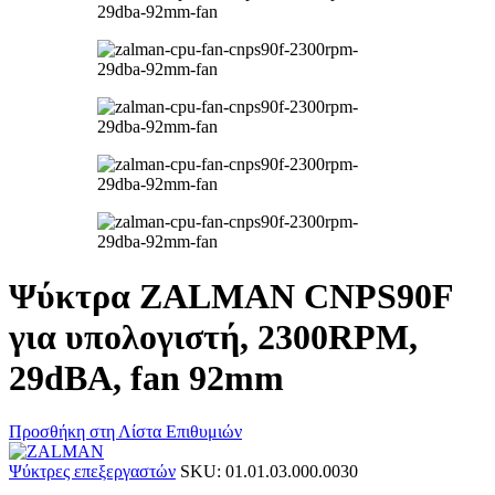
Ψύκτρα ZALMAN CNPS90F
για υπολογιστή, 2300RPM,
29dBA, fan 92mm
Προσθήκη στη Λίστα Επιθυμιών
Ψύκτρες επεξεργαστών
SKU:
01.01.03.000.0030