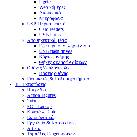
Ηχεία
Web κάμερες
Ακουστικά
Μικρόφωνα
USB Περιφερειακά
Card readers
USB Hubs
Αποθηκευτικά μέσα
Εξωτερικοί σκληροί δίσκοι
USB flash drives
Κάρτες μνήμης
Θήκες σκληρών δίσκων
Οθόνες Υπολογιστών
Βάσεις οθόνης
Εκτυπωτές & Πολυμηχανήματα
3D-Εκτυπώσεις
Παιχνίδια
Action Figures
Σπίτι
PC – Laptop
Κινητά – Tablet
Εκπαιδευτικά
Εργαλεία & Κατασκευές
Artistic
Ταμπέλες Επιχειρήσεων