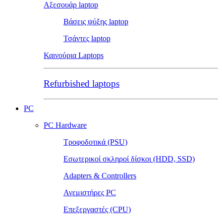
Αξεσουάρ laptop
Βάσεις ψύξης laptop
Τσάντες laptop
Καινούρια Laptops
Refurbished laptops
PC
PC Hardware
Τροφοδοτικά (PSU)
Εσωτερικοί σκληροί δίσκοι (HDD, SSD)
Adapters & Controllers
Ανεμιστήρες PC
Επεξεργαστές (CPU)