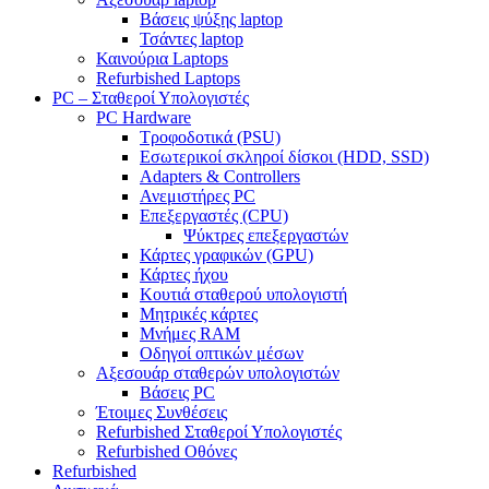
Βάσεις ψύξης laptop
Τσάντες laptop
Καινούρια Laptops
Refurbished Laptops
PC – Σταθεροί Υπολογιστές
PC Hardware
Τροφοδοτικά (PSU)
Εσωτερικοί σκληροί δίσκοι (HDD, SSD)
Adapters & Controllers
Ανεμιστήρες PC
Επεξεργαστές (CPU)
Ψύκτρες επεξεργαστών
Κάρτες γραφικών (GPU)
Κάρτες ήχου
Κουτιά σταθερού υπολογιστή
Μητρικές κάρτες
Μνήμες RAM
Οδηγοί οπτικών μέσων
Αξεσουάρ σταθερών υπολογιστών
Βάσεις PC
Έτοιμες Συνθέσεις
Refurbished Σταθεροί Υπολογιστές
Refurbished Οθόνες
Refurbished