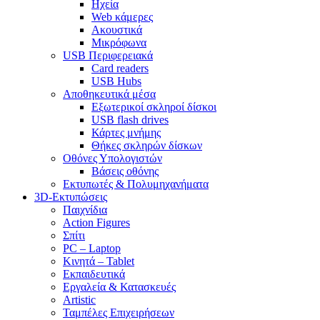
Ηχεία
Web κάμερες
Ακουστικά
Μικρόφωνα
USB Περιφερειακά
Card readers
USB Hubs
Αποθηκευτικά μέσα
Εξωτερικοί σκληροί δίσκοι
USB flash drives
Κάρτες μνήμης
Θήκες σκληρών δίσκων
Οθόνες Υπολογιστών
Βάσεις οθόνης
Εκτυπωτές & Πολυμηχανήματα
3D-Εκτυπώσεις
Παιχνίδια
Action Figures
Σπίτι
PC – Laptop
Κινητά – Tablet
Εκπαιδευτικά
Εργαλεία & Κατασκευές
Artistic
Ταμπέλες Επιχειρήσεων