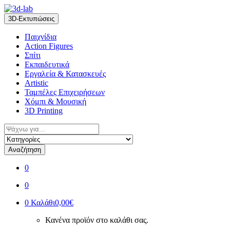
Skip
Skip
to
to
3D-Εκτυπώσεις
navigation
content
Παιχνίδια
Action Figures
Σπίτι
Εκπαιδευτικά
Εργαλεία & Κατασκευές
Artistic
Ταμπέλες Επιχειρήσεων
Χόμπι & Μουσική
3D Printing
Αναζήτηση
για:
Αναζήτηση
0
0
0
Καλάθι
0,00€
Κανένα προϊόν στο καλάθι σας.