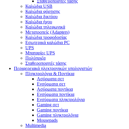
Σταθεροποιητές τάσης
Καλώδια USB
Καλώδια φόρτισης
Καλώδια δικτύου
Καλώδια ήχου
Καλώδια τηλεφωνικά
Μετατροπείς (Adapters)
Καλώδια τροφοδοσίας
Εσωτερικά καλώδια PC
UPS
Μπαταρίες UPS
Πολύπριζα
Σταθεροποιητές τάσης
Περιφερειακά ηλεκτρονικών υπολογιστών
Πληκτρολόγια & Ποντίκια
Ασύρματα σετ
Ενσύρματα σετ
Ασύρματα ποντίκια
Ενσύρματα ποντίκια
Ενσύρματα πληκτρολόγια
Gaming σετ
Gaming ποντίκια
Gaming πληκτρολόγια
Mousepads
Multimedia