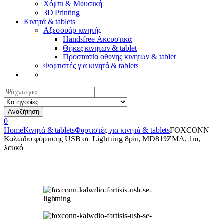
Χόμπι & Μουσική
3D Printing
Κινητά & tablets
Αξεσουάρ κινητής
Handsfree Ακουστικά
Θήκες κινητών & tablet
Προστασία οθόνης κινητών & tablet
Φορτιστές για κινητά & tablets
Αναζήτηση
για:
Αναζήτηση
0
Home
Κινητά & tablets
Φορτιστές για κινητά & tablets
FOXCONN
Καλώδιο φόρτισης USB σε Lightning 8pin, MD819ZMA, 1m,
λευκό