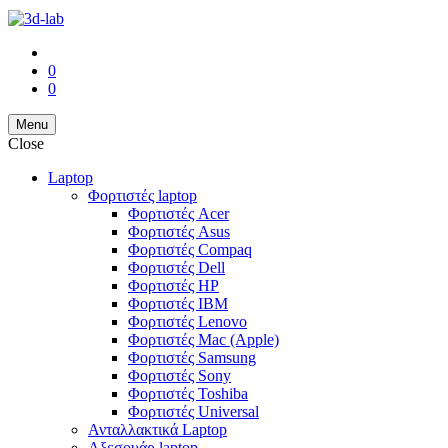
0
0
Menu
Close
Laptop
Φορτιστές laptop
Φορτιστές Acer
Φορτιστές Asus
Φορτιστές Compaq
Φορτιστές Dell
Φορτιστές HP
Φορτιστές IBM
Φορτιστές Lenovo
Φορτιστές Mac (Apple)
Φορτιστές Samsung
Φορτιστές Sony
Φορτιστές Toshiba
Φορτιστές Universal
Ανταλλακτικά Laptop
Αξεσουάρ laptop