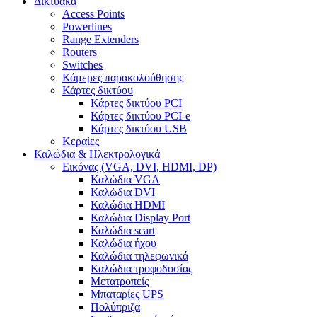
Δικτυακά
Access Points
Powerlines
Range Extenders
Routers
Switches
Κάμερες παρακολούθησης
Κάρτες δικτύου
Κάρτες δικτύου PCI
Κάρτες δικτύου PCI-e
Κάρτες δικτύου USB
Κεραίες
Καλώδια & Ηλεκτρολογικά
Εικόνας (VGA, DVI, HDMI, DP)
Καλώδια VGA
Καλώδια DVI
Καλώδια HDMI
Καλώδια Display Port
Καλώδια scart
Καλώδια ήχου
Καλώδια τηλεφωνικά
Καλώδια τροφοδοσίας
Μετατροπείς
Μπαταρίες UPS
Πολύπριζα