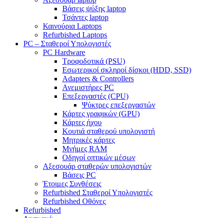
Βάσεις ψύξης laptop
Τσάντες laptop
Καινούρια Laptops
Refurbished Laptops
PC – Σταθεροί Υπολογιστές
PC Hardware
Τροφοδοτικά (PSU)
Εσωτερικοί σκληροί δίσκοι (HDD, SSD)
Adapters & Controllers
Ανεμιστήρες PC
Επεξεργαστές (CPU)
Ψύκτρες επεξεργαστών
Κάρτες γραφικών (GPU)
Κάρτες ήχου
Κουτιά σταθερού υπολογιστή
Μητρικές κάρτες
Μνήμες RAM
Οδηγοί οπτικών μέσων
Αξεσουάρ σταθερών υπολογιστών
Βάσεις PC
Έτοιμες Συνθέσεις
Refurbished Σταθεροί Υπολογιστές
Refurbished Οθόνες
Refurbished