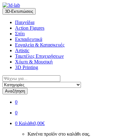
Skip
Skip
to
to
3D-Εκτυπώσεις
navigation
content
Παιχνίδια
Action Figures
Σπίτι
Εκπαιδευτικά
Εργαλεία & Κατασκευές
Artistic
Ταμπέλες Επιχειρήσεων
Χόμπι & Μουσική
3D Printing
Αναζήτηση
για:
Αναζήτηση
0
0
0
Καλάθι
0,00€
Κανένα προϊόν στο καλάθι σας.