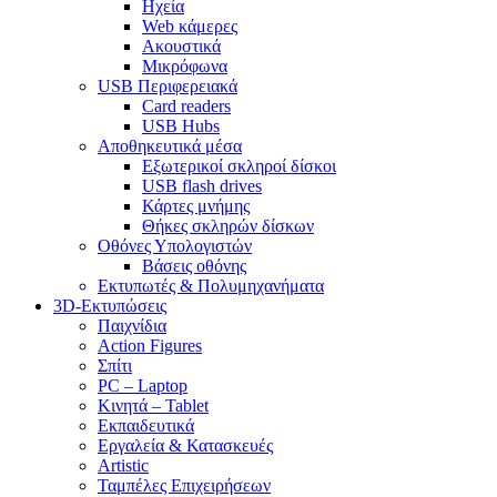
Ηχεία
Web κάμερες
Ακουστικά
Μικρόφωνα
USB Περιφερειακά
Card readers
USB Hubs
Αποθηκευτικά μέσα
Εξωτερικοί σκληροί δίσκοι
USB flash drives
Κάρτες μνήμης
Θήκες σκληρών δίσκων
Οθόνες Υπολογιστών
Βάσεις οθόνης
Εκτυπωτές & Πολυμηχανήματα
3D-Εκτυπώσεις
Παιχνίδια
Action Figures
Σπίτι
PC – Laptop
Κινητά – Tablet
Εκπαιδευτικά
Εργαλεία & Κατασκευές
Artistic
Ταμπέλες Επιχειρήσεων