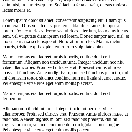
enim nisi, in ultricies quam. Sed lacinia feugiat velit, cursus molestie
lectus mollis et.
Lorem ipsum dolor sit amet, consectetur adipiscing elit. Etiam quis
diam erat. Duis velit lectus, posuere a blandit sit amet, tempor at
lorem. Donec ultricies, lorem sed ultrices interdum, leo metus luctus
sem, vel vulputate diam ipsum sed lorem. Donec tempor arcu nisl, et
molestie massa scelerisque ut. Nunc at rutrum leo. Mauris metus
mauris, tristique quis sapien eu, rutrum vulputate enim.
Mauris tempus erat laoreet turpis lobortis, eu tincidunt erat
fermentum. Aliquam non tincidunt urna. Integer tincidunt nec nisl
vitae ullamcorper. Proin sed ultrices erat. Praesent varius ultrices
massa at faucibus. Aenean dignissim, orci sed faucibus pharetra, dui
mi dignissim tortor, sit amet condimentum mi ligula sit amet augue.
Pellentesque vitae eros eget enim mollis placerat.
Mauris tempus erat laoreet turpis lobortis, eu tincidunt erat
fermentum.
Aliquam non tincidunt urna. Integer tincidunt nec nisl vitae
ullamcorper. Proin sed ultrices erat. Praesent varius ultrices massa at
faucibus. Aenean dignissim, orci sed faucibus pharetra, dui mi
dignissim tortor, sit amet condimentum mi ligula sit amet augue.
Pellentesque vitae eros eget enim mollis placerat.