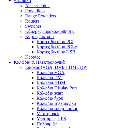
Δικτυακά
Access Points
Powerlines
Range Extenders
Routers
Switches
Κάμερες παρακολούθησης
Κάρτες δικτύου
Κάρτες δικτύου PCI
Κάρτες δικτύου PCI-e
Κάρτες δικτύου USB
Κεραίες
Καλώδια & Ηλεκτρολογικά
Εικόνας (VGA, DVI, HDMI, DP)
Καλώδια VGA
Καλώδια DVI
Καλώδια HDMI
Καλώδια Display Port
Καλώδια scart
Καλώδια ήχου
Καλώδια τηλεφωνικά
Καλώδια τροφοδοσίας
Μετατροπείς
Μπαταρίες UPS
Πολύπριζα