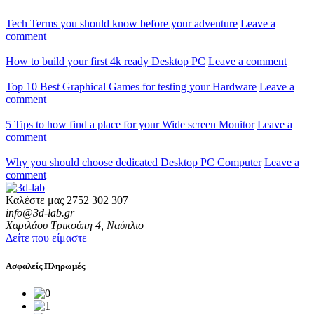
Tech Terms you should know before your adventure
Leave a
comment
How to build your first 4k ready Desktop PC
Leave a comment
Top 10 Best Graphical Games for testing your Hardware
Leave a
comment
5 Tips to how find a place for your Wide screen Monitor
Leave a
comment
Why you should choose dedicated Desktop PC Computer
Leave a
comment
Καλέστε μας
2752 302 307
info@3d-lab.gr
Χαριλάου Τρικούπη 4, Ναύπλιο
Δείτε που είμαστε
Ασφαλείς Πληρωμές