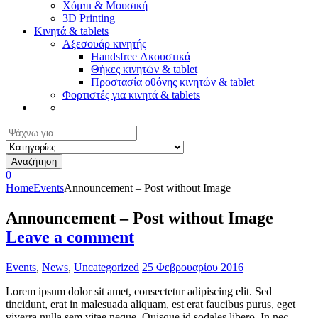
Χόμπι & Μουσική
3D Printing
Κινητά & tablets
Αξεσουάρ κινητής
Handsfree Ακουστικά
Θήκες κινητών & tablet
Προστασία οθόνης κινητών & tablet
Φορτιστές για κινητά & tablets
Αναζήτηση
για:
Αναζήτηση
0
Home
Events
Announcement – Post without Image
Announcement – Post without Image
Leave a comment
Events
,
News
,
Uncategorized
25 Φεβρουαρίου 2016
Lorem ipsum dolor sit amet, consectetur adipiscing elit. Sed
tincidunt, erat in malesuada aliquam, est erat faucibus purus, eget
viverra nulla sem vitae neque. Quisque id sodales libero. In nec