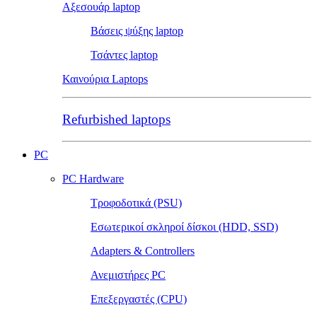
Αξεσουάρ laptop
Βάσεις ψύξης laptop
Τσάντες laptop
Καινούρια Laptops
Refurbished laptops
PC
PC Hardware
Τροφοδοτικά (PSU)
Εσωτερικοί σκληροί δίσκοι (HDD, SSD)
Adapters & Controllers
Ανεμιστήρες PC
Επεξεργαστές (CPU)