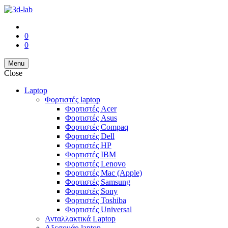
0
0
Menu
Close
Laptop
Φορτιστές laptop
Φορτιστές Acer
Φορτιστές Asus
Φορτιστές Compaq
Φορτιστές Dell
Φορτιστές HP
Φορτιστές IBM
Φορτιστές Lenovo
Φορτιστές Mac (Apple)
Φορτιστές Samsung
Φορτιστές Sony
Φορτιστές Toshiba
Φορτιστές Universal
Ανταλλακτικά Laptop
Αξεσουάρ laptop