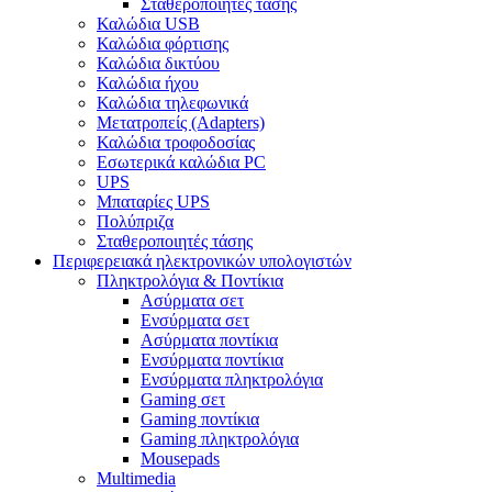
Σταθεροποιητές τάσης
Καλώδια USB
Καλώδια φόρτισης
Καλώδια δικτύου
Καλώδια ήχου
Καλώδια τηλεφωνικά
Μετατροπείς (Adapters)
Καλώδια τροφοδοσίας
Εσωτερικά καλώδια PC
UPS
Μπαταρίες UPS
Πολύπριζα
Σταθεροποιητές τάσης
Περιφερειακά ηλεκτρονικών υπολογιστών
Πληκτρολόγια & Ποντίκια
Ασύρματα σετ
Ενσύρματα σετ
Ασύρματα ποντίκια
Ενσύρματα ποντίκια
Ενσύρματα πληκτρολόγια
Gaming σετ
Gaming ποντίκια
Gaming πληκτρολόγια
Mousepads
Multimedia