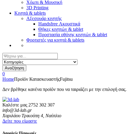
Χόμπι & Μουσική
3D Printing
Κινητά & tablets
Αξεσουάρ κινητής
Handsfree Ακουστικά
Θήκες κινητών & tablet
Προστασία οθόνης κινητών & tablet
Φορτιστές για κινητά & tablets
Αναζήτηση
για:
Αναζήτηση
0
Home
Προϊόν Κατασκευαστής
Fujitsu
Δεν βρέθηκε κανένα προϊόν που να ταιριάζει με την επιλογή σας.
Καλέστε μας
2752 302 307
info@3d-lab.gr
Χαριλάου Τρικούπη 4, Ναύπλιο
Δείτε που είμαστε
Ασφαλείς Πληρωμές