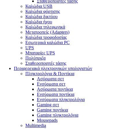
Σταθεροποιητές τάσης
Καλώδια USB
Καλώδια φόρτισης
Καλώδια δικτύου
Καλώδια ήχου
Καλώδια τηλεφωνικά
Μετατροπείς (Adapters)
Καλώδια τροφοδοσίας
Εσωτερικά καλώδια PC
UPS
Μπαταρίες UPS
Πολύπριζα
Σταθεροποιητές τάσης
Περιφερειακά ηλεκτρονικών υπολογιστών
Πληκτρολόγια & Ποντίκια
Ασύρματα σετ
Ενσύρματα σετ
Ασύρματα ποντίκια
Ενσύρματα ποντίκια
Ενσύρματα πληκτρολόγια
Gaming σετ
Gaming ποντίκια
Gaming πληκτρολόγια
Mousepads
Multimedia