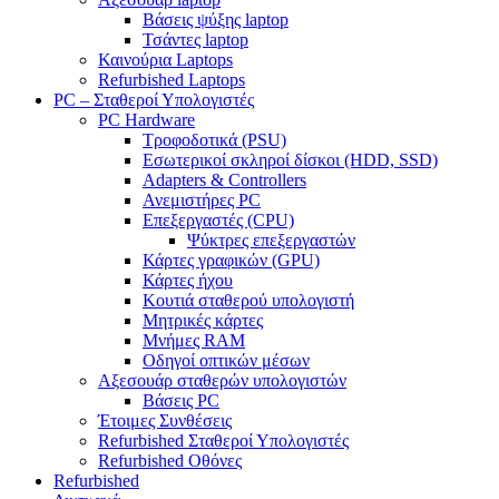
Βάσεις ψύξης laptop
Τσάντες laptop
Καινούρια Laptops
Refurbished Laptops
PC – Σταθεροί Υπολογιστές
PC Hardware
Τροφοδοτικά (PSU)
Εσωτερικοί σκληροί δίσκοι (HDD, SSD)
Adapters & Controllers
Ανεμιστήρες PC
Επεξεργαστές (CPU)
Ψύκτρες επεξεργαστών
Κάρτες γραφικών (GPU)
Κάρτες ήχου
Κουτιά σταθερού υπολογιστή
Μητρικές κάρτες
Μνήμες RAM
Οδηγοί οπτικών μέσων
Αξεσουάρ σταθερών υπολογιστών
Βάσεις PC
Έτοιμες Συνθέσεις
Refurbished Σταθεροί Υπολογιστές
Refurbished Οθόνες
Refurbished