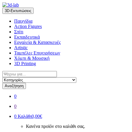
Skip
Skip
to
to
3D-Εκτυπώσεις
navigation
content
Παιχνίδια
Action Figures
Σπίτι
Εκπαιδευτικά
Εργαλεία & Κατασκευές
Artistic
Ταμπέλες Επιχειρήσεων
Χόμπι & Μουσική
3D Printing
Αναζήτηση
για:
Αναζήτηση
0
0
0
Καλάθι
0,00€
Κανένα προϊόν στο καλάθι σας.