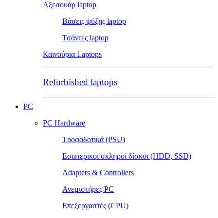
Αξεσουάρ laptop
Βάσεις ψύξης laptop
Τσάντες laptop
Καινούρια Laptops
Refurbished laptops
PC
PC Hardware
Τροφοδοτικά (PSU)
Εσωτερικοί σκληροί δίσκοι (HDD, SSD)
Adapters & Controllers
Ανεμιστήρες PC
Επεξεργαστές (CPU)