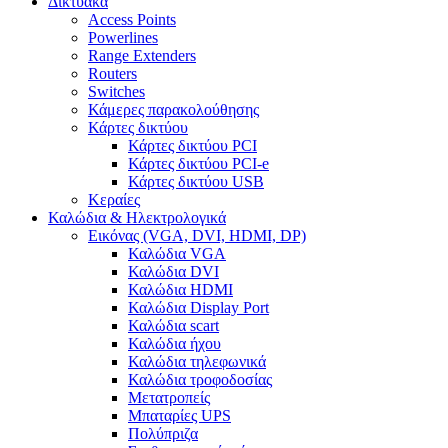
Δικτυακά
Access Points
Powerlines
Range Extenders
Routers
Switches
Κάμερες παρακολούθησης
Κάρτες δικτύου
Κάρτες δικτύου PCI
Κάρτες δικτύου PCI-e
Κάρτες δικτύου USB
Κεραίες
Καλώδια & Ηλεκτρολογικά
Εικόνας (VGA, DVI, HDMI, DP)
Καλώδια VGA
Καλώδια DVI
Καλώδια HDMI
Καλώδια Display Port
Καλώδια scart
Καλώδια ήχου
Καλώδια τηλεφωνικά
Καλώδια τροφοδοσίας
Μετατροπείς
Μπαταρίες UPS
Πολύπριζα