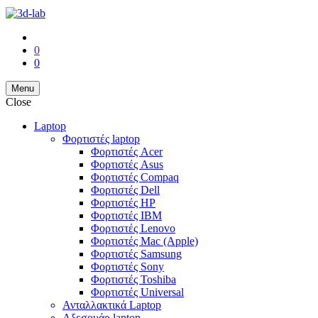
0
0
Menu
Close
Laptop
Φορτιστές laptop
Φορτιστές Acer
Φορτιστές Asus
Φορτιστές Compaq
Φορτιστές Dell
Φορτιστές HP
Φορτιστές IBM
Φορτιστές Lenovo
Φορτιστές Mac (Apple)
Φορτιστές Samsung
Φορτιστές Sony
Φορτιστές Toshiba
Φορτιστές Universal
Ανταλλακτικά Laptop
Αξεσουάρ laptop