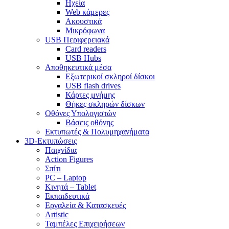
Ηχεία
Web κάμερες
Ακουστικά
Μικρόφωνα
USB Περιφερειακά
Card readers
USB Hubs
Αποθηκευτικά μέσα
Εξωτερικοί σκληροί δίσκοι
USB flash drives
Κάρτες μνήμης
Θήκες σκληρών δίσκων
Οθόνες Υπολογιστών
Βάσεις οθόνης
Εκτυπωτές & Πολυμηχανήματα
3D-Εκτυπώσεις
Παιχνίδια
Action Figures
Σπίτι
PC – Laptop
Κινητά – Tablet
Εκπαιδευτικά
Εργαλεία & Κατασκευές
Artistic
Ταμπέλες Επιχειρήσεων