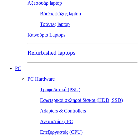
Αξεσουάρ laptop
Βάσεις ψύξης laptop
Τσάντες laptop
Καινούρια Laptops
Refurbished laptops
PC
PC Hardware
Τροφοδοτικά (PSU)
Εσωτερικοί σκληροί δίσκοι (HDD, SSD)
Adapters & Controllers
Ανεμιστήρες PC
Επεξεργαστές (CPU)