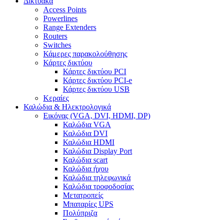
Δικτυακά
Access Points
Powerlines
Range Extenders
Routers
Switches
Κάμερες παρακολούθησης
Κάρτες δικτύου
Κάρτες δικτύου PCI
Κάρτες δικτύου PCI-e
Κάρτες δικτύου USB
Κεραίες
Καλώδια & Ηλεκτρολογικά
Εικόνας (VGA, DVI, HDMI, DP)
Καλώδια VGA
Καλώδια DVI
Καλώδια HDMI
Καλώδια Display Port
Καλώδια scart
Καλώδια ήχου
Καλώδια τηλεφωνικά
Καλώδια τροφοδοσίας
Μετατροπείς
Μπαταρίες UPS
Πολύπριζα