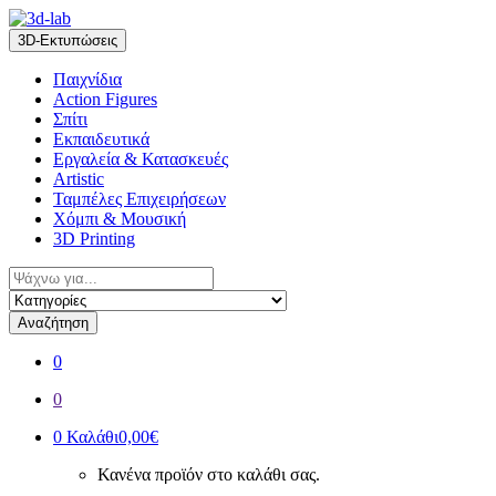
Skip
Skip
to
to
3D-Εκτυπώσεις
navigation
content
Παιχνίδια
Action Figures
Σπίτι
Εκπαιδευτικά
Εργαλεία & Κατασκευές
Artistic
Ταμπέλες Επιχειρήσεων
Χόμπι & Μουσική
3D Printing
Αναζήτηση
για:
Αναζήτηση
0
0
0
Καλάθι
0,00€
Κανένα προϊόν στο καλάθι σας.