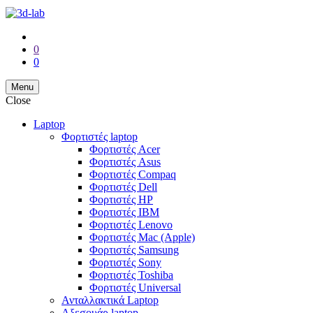
0
0
Menu
Close
Laptop
Φορτιστές laptop
Φορτιστές Acer
Φορτιστές Asus
Φορτιστές Compaq
Φορτιστές Dell
Φορτιστές HP
Φορτιστές IBM
Φορτιστές Lenovo
Φορτιστές Mac (Apple)
Φορτιστές Samsung
Φορτιστές Sony
Φορτιστές Toshiba
Φορτιστές Universal
Ανταλλακτικά Laptop
Αξεσουάρ laptop