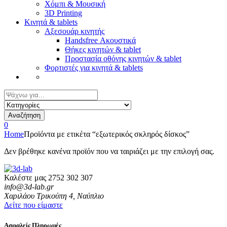
Χόμπι & Μουσική
3D Printing
Κινητά & tablets
Αξεσουάρ κινητής
Handsfree Ακουστικά
Θήκες κινητών & tablet
Προστασία οθόνης κινητών & tablet
Φορτιστές για κινητά & tablets
Αναζήτηση
για:
Αναζήτηση
0
Home
Προϊόντα με ετικέτα “εξωτερικός σκληρός δίσκος”
Δεν βρέθηκε κανένα προϊόν που να ταιριάζει με την επιλογή σας.
Καλέστε μας
2752 302 307
info@3d-lab.gr
Χαριλάου Τρικούπη 4, Ναύπλιο
Δείτε που είμαστε
Ασφαλείς Πληρωμές