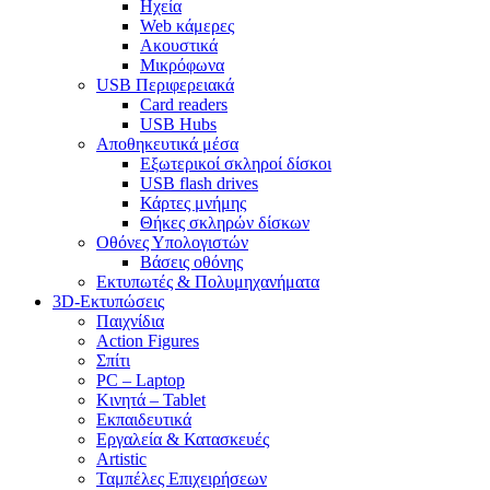
Ηχεία
Web κάμερες
Ακουστικά
Μικρόφωνα
USB Περιφερειακά
Card readers
USB Hubs
Αποθηκευτικά μέσα
Εξωτερικοί σκληροί δίσκοι
USB flash drives
Κάρτες μνήμης
Θήκες σκληρών δίσκων
Οθόνες Υπολογιστών
Βάσεις οθόνης
Εκτυπωτές & Πολυμηχανήματα
3D-Εκτυπώσεις
Παιχνίδια
Action Figures
Σπίτι
PC – Laptop
Κινητά – Tablet
Εκπαιδευτικά
Εργαλεία & Κατασκευές
Artistic
Ταμπέλες Επιχειρήσεων