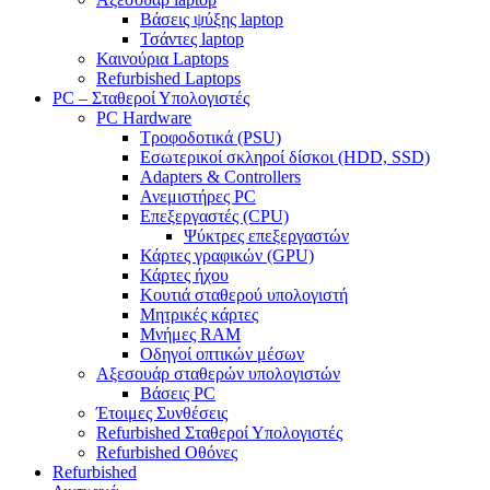
Βάσεις ψύξης laptop
Τσάντες laptop
Καινούρια Laptops
Refurbished Laptops
PC – Σταθεροί Υπολογιστές
PC Hardware
Τροφοδοτικά (PSU)
Εσωτερικοί σκληροί δίσκοι (HDD, SSD)
Adapters & Controllers
Ανεμιστήρες PC
Επεξεργαστές (CPU)
Ψύκτρες επεξεργαστών
Κάρτες γραφικών (GPU)
Κάρτες ήχου
Κουτιά σταθερού υπολογιστή
Μητρικές κάρτες
Μνήμες RAM
Οδηγοί οπτικών μέσων
Αξεσουάρ σταθερών υπολογιστών
Βάσεις PC
Έτοιμες Συνθέσεις
Refurbished Σταθεροί Υπολογιστές
Refurbished Οθόνες
Refurbished