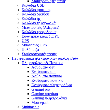
Σταθεροποιητές τάσης
Καλώδια USB
Καλώδια φόρτισης
Καλώδια δικτύου
Καλώδια ήχου
Καλώδια τηλεφωνικά
Μετατροπείς (Adapters)
Καλώδια τροφοδοσίας
Εσωτερικά καλώδια PC
UPS
Μπαταρίες UPS
Πολύπριζα
Σταθεροποιητές τάσης
Περιφερειακά ηλεκτρονικών υπολογιστών
Πληκτρολόγια & Ποντίκια
Ασύρματα σετ
Ενσύρματα σετ
Ασύρματα ποντίκια
Ενσύρματα ποντίκια
Ενσύρματα πληκτρολόγια
Gaming σετ
Gaming ποντίκια
Gaming πληκτρολόγια
Mousepads
Multimedia