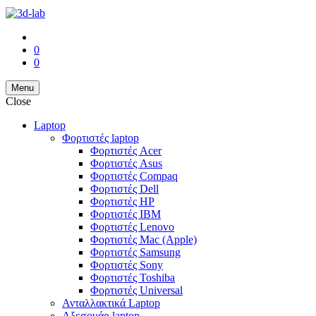
0
0
Menu
Close
Laptop
Φορτιστές laptop
Φορτιστές Acer
Φορτιστές Asus
Φορτιστές Compaq
Φορτιστές Dell
Φορτιστές HP
Φορτιστές IBM
Φορτιστές Lenovo
Φορτιστές Mac (Apple)
Φορτιστές Samsung
Φορτιστές Sony
Φορτιστές Toshiba
Φορτιστές Universal
Ανταλλακτικά Laptop
Αξεσουάρ laptop