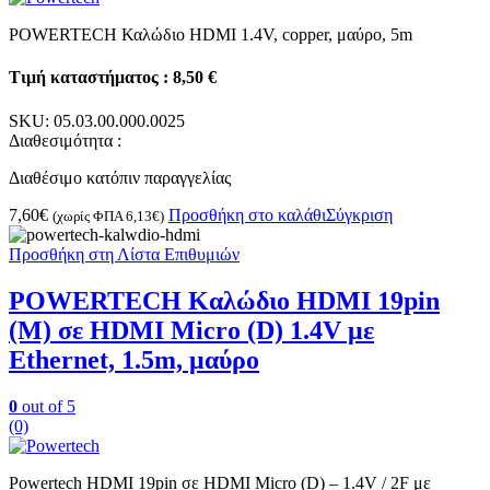
POWERTECH Καλώδιο HDMI 1.4V, copper, μαύρο, 5m
Τιμή καταστήματος : 8,50 €
SKU:
05.03.00.000.0025
Διαθεσιμότητα :
Διαθέσιμο κατόπιν παραγγελίας
7,60
€
Προσθήκη στο καλάθι
Σύγκριση
(χωρίς ΦΠΑ
6,13
€
)
Προσθήκη στη Λίστα Επιθυμιών
POWERTECH Καλώδιο HDMI 19pin
(Μ) σε HDMI Micro (D) 1.4V με
Ethernet, 1.5m, μαύρο
0
out of 5
(0)
Powertech HDMI 19pin σε HDMI Micro (D) – 1.4V / 2F με