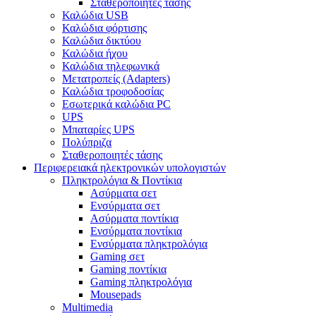
Σταθεροποιητές τάσης
Καλώδια USB
Καλώδια φόρτισης
Καλώδια δικτύου
Καλώδια ήχου
Καλώδια τηλεφωνικά
Μετατροπείς (Adapters)
Καλώδια τροφοδοσίας
Εσωτερικά καλώδια PC
UPS
Μπαταρίες UPS
Πολύπριζα
Σταθεροποιητές τάσης
Περιφερειακά ηλεκτρονικών υπολογιστών
Πληκτρολόγια & Ποντίκια
Ασύρματα σετ
Ενσύρματα σετ
Ασύρματα ποντίκια
Ενσύρματα ποντίκια
Ενσύρματα πληκτρολόγια
Gaming σετ
Gaming ποντίκια
Gaming πληκτρολόγια
Mousepads
Multimedia