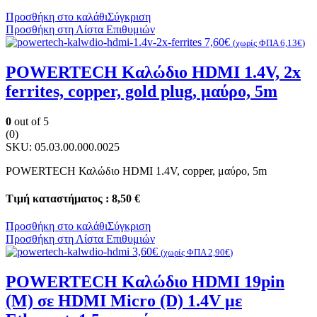
Προσθήκη στο καλάθι
Σύγκριση
Προσθήκη στη Λίστα Επιθυμιών
7,60
€
(χωρίς ΦΠΑ
6,13
€
)
POWERTECH Καλώδιο HDMI 1.4V, 2x
ferrites, copper, gold plug, μαύρο, 5m
0
out of 5
(0)
SKU:
05.03.00.000.0025
POWERTECH Καλώδιο HDMI 1.4V, copper, μαύρο, 5m
Τιμή καταστήματος : 8,50 €
Προσθήκη στο καλάθι
Σύγκριση
Προσθήκη στη Λίστα Επιθυμιών
3,60
€
(χωρίς ΦΠΑ
2,90
€
)
POWERTECH Καλώδιο HDMI 19pin
(Μ) σε HDMI Micro (D) 1.4V με