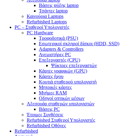
Βάσεις ψύξης laptop
Τσάντες laptop
Καινούρια Laptops
Refurbished Laptops
PC – Σταθεροί Υπολογιστές
PC Hardware
Τροφοδοτικά (PSU)
Εσωτερικοί σκληροί δίσκοι (HDD, SSD)
Adapters & Controllers
Ανεμιστήρες PC
Επεξεργαστές (CPU)
Ψύκτρες επεξεργαστών
Κάρτες γραφικών (GPU)
Κάρτες ήχου
Κουτιά σταθερού υπολογιστή
Μητρικές κάρτες
Μνήμες RAM
Οδηγοί οπτικών μέσων
Αξεσουάρ σταθερών υπολογιστών
Βάσεις PC
Έτοιμες Συνθέσεις
Refurbished Σταθεροί Υπολογιστές
Refurbished Οθόνες
Refurbished