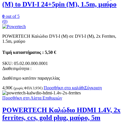
(M) to DVI-I 24+5pin (M), 1.5m, μαύρο
0
out of 5
(0)
POWERTECH Καλώδιο DVI-I (M) σε DVI-I (M), 2x Ferrites,
1.5m, μαύρο
Τιμή καταστήματος : 5,50 €
SKU:
05.02.00.000.0001
Διαθεσιμότητα :
Διαθέσιμο κατόπιν παραγγελίας
4,90
€
Προσθήκη στο καλάθι
Σύγκριση
(χωρίς ΦΠΑ
3,95
€
)
Προσθήκη στη Λίστα Επιθυμιών
POWERTECH Καλώδιο HDMI 1.4V, 2x
ferrites, ccs, gold plug, μαύρο, 5m