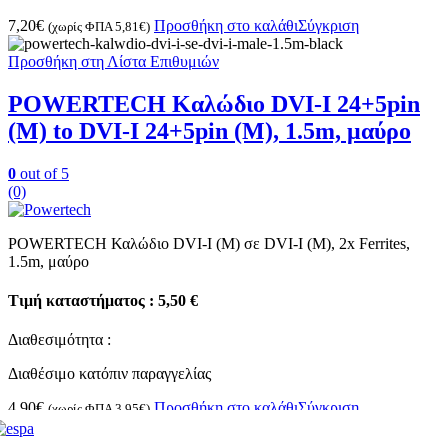
7,20
€
Προσθήκη στο καλάθι
Σύγκριση
(χωρίς ΦΠΑ
5,81
€
)
Προσθήκη στη Λίστα Επιθυμιών
POWERTECH Καλώδιο DVI-I 24+5pin
(M) to DVI-I 24+5pin (M), 1.5m, μαύρο
0
out of 5
(0)
POWERTECH Καλώδιο DVI-I (M) σε DVI-I (M), 2x Ferrites,
1.5m, μαύρο
Τιμή καταστήματος : 5,50 €
Διαθεσιμότητα :
Διαθέσιμο κατόπιν παραγγελίας
4,90
€
Προσθήκη στο καλάθι
Σύγκριση
(χωρίς ΦΠΑ
3,95
€
)
Προσθήκη στη Λίστα Επιθυμιών