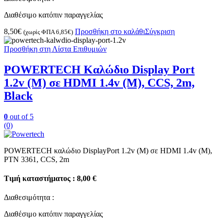
Διαθέσιμο κατόπιν παραγγελίας
8,50
€
Προσθήκη στο καλάθι
Σύγκριση
(χωρίς ΦΠΑ
6,85
€
)
Προσθήκη στη Λίστα Επιθυμιών
POWERTECH Καλώδιο Display Port
1.2v (M) σε HDMI 1.4v (M), CCS, 2m,
Black
0
out of 5
(0)
POWERTECH καλώδιο DisplayPort 1.2v (M) σε HDMI 1.4v (M),
PTN 3361, CCS, 2m
Τιμή καταστήματος : 8,00 €
Διαθεσιμότητα :
Διαθέσιμο κατόπιν παραγγελίας