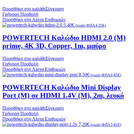
Προσθήκη στο καλάθι
Σύγκριση
Γρήγορη Προβολή
Προσθήκη στη Λίστα Επιθυμιών
5,40
€
(χωρίς ΦΠΑ
4,35
€
)
POWERTECH Καλώδιο HDMI 2.0 (Μ)
prime, 4K 3D, Copper, 1m, μαύρο
Προσθήκη στο καλάθι
Σύγκριση
Γρήγορη Προβολή
Προσθήκη στη Λίστα Επιθυμιών
8,50
€
(χωρίς ΦΠΑ
6,85
€
)
POWERTECH Καλώδιο Mini Display
Port (M) σε HDMI 1.4V (M), 2m, λευκό
Προσθήκη στο καλάθι
Σύγκριση
Γρήγορη Προβολή
Προσθήκη στη Λίστα Επιθυμιών
7,20
€
(χωρίς ΦΠΑ
5,81
€
)