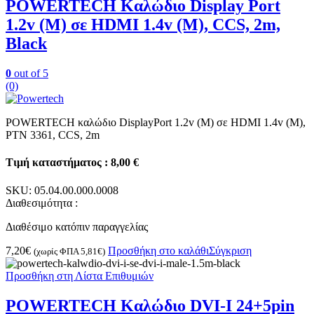
POWERTECH Καλώδιο Display Port
1.2v (M) σε HDMI 1.4v (M), CCS, 2m,
Black
0
out of 5
(0)
POWERTECH καλώδιο DisplayPort 1.2v (M) σε HDMI 1.4v (M),
PTN 3361, CCS, 2m
Τιμή καταστήματος : 8,00 €
SKU:
05.04.00.000.0008
Διαθεσιμότητα :
Διαθέσιμο κατόπιν παραγγελίας
7,20
€
Προσθήκη στο καλάθι
Σύγκριση
(χωρίς ΦΠΑ
5,81
€
)
Προσθήκη στη Λίστα Επιθυμιών
POWERTECH Καλώδιο DVI-I 24+5pin