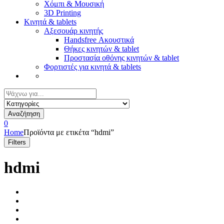
Χόμπι & Μουσική
3D Printing
Κινητά & tablets
Αξεσουάρ κινητής
Handsfree Ακουστικά
Θήκες κινητών & tablet
Προστασία οθόνης κινητών & tablet
Φορτιστές για κινητά & tablets
Αναζήτηση
για:
Αναζήτηση
0
Home
Προϊόντα με ετικέτα “hdmi”
Filters
hdmi