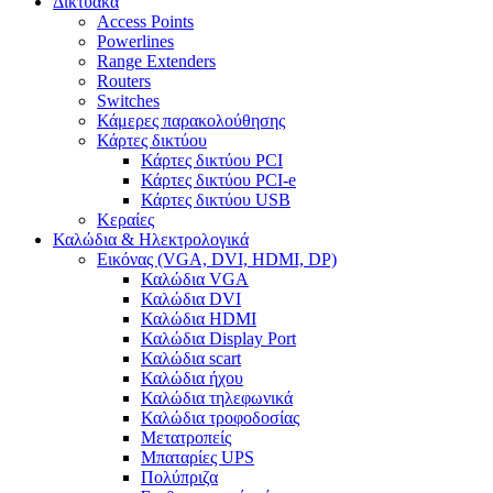
Δικτυακά
Access Points
Powerlines
Range Extenders
Routers
Switches
Κάμερες παρακολούθησης
Κάρτες δικτύου
Κάρτες δικτύου PCI
Κάρτες δικτύου PCI-e
Κάρτες δικτύου USB
Κεραίες
Καλώδια & Ηλεκτρολογικά
Εικόνας (VGA, DVI, HDMI, DP)
Καλώδια VGA
Καλώδια DVI
Καλώδια HDMI
Καλώδια Display Port
Καλώδια scart
Καλώδια ήχου
Καλώδια τηλεφωνικά
Καλώδια τροφοδοσίας
Μετατροπείς
Μπαταρίες UPS
Πολύπριζα