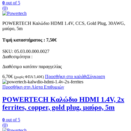
0
out of 5
(0)
POWERTECH Καλώδιο HDMI 1.4V, CCS, Gold Plug, 30AWG,
μαύρο, 5m
Τιμή καταστήματος : 7,50€
SKU:
05.03.00.000.0027
Διαθεσιμότητα :
Διαθέσιμο κατόπιν παραγγελίας
6,70
€
Προσθήκη στο καλάθι
Σύγκριση
(χωρίς ΦΠΑ
5,40
€
)
Προσθήκη στη Λίστα Επιθυμιών
POWERTECH Καλώδιο HDMI 1.4V, 2x
ferrites, copper, gold plug, μαύρο, 5m
0
out of 5
(0)