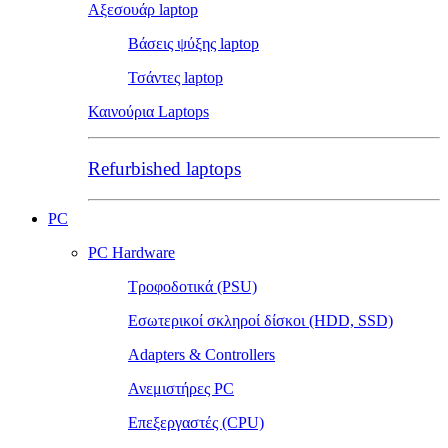
Αξεσουάρ laptop
Βάσεις ψύξης laptop
Τσάντες laptop
Καινούρια Laptops
Refurbished laptops
PC
PC Hardware
Τροφοδοτικά (PSU)
Εσωτερικοί σκληροί δίσκοι (HDD, SSD)
Adapters & Controllers
Ανεμιστήρες PC
Επεξεργαστές (CPU)