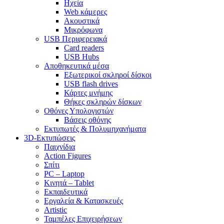
Ηχεία
Web κάμερες
Ακουστικά
Μικρόφωνα
USB Περιφερειακά
Card readers
USB Hubs
Αποθηκευτικά μέσα
Εξωτερικοί σκληροί δίσκοι
USB flash drives
Κάρτες μνήμης
Θήκες σκληρών δίσκων
Οθόνες Υπολογιστών
Βάσεις οθόνης
Εκτυπωτές & Πολυμηχανήματα
3D-Εκτυπώσεις
Παιχνίδια
Action Figures
Σπίτι
PC – Laptop
Κινητά – Tablet
Εκπαιδευτικά
Εργαλεία & Κατασκευές
Artistic
Ταμπέλες Επιχειρήσεων