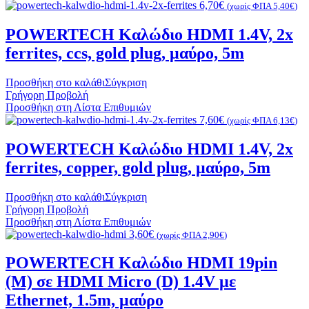
6,70
€
(χωρίς ΦΠΑ
5,40
€
)
POWERTECH Καλώδιο HDMI 1.4V, 2x
ferrites, ccs, gold plug, μαύρο, 5m
Προσθήκη στο καλάθι
Σύγκριση
Γρήγορη Προβολή
Προσθήκη στη Λίστα Επιθυμιών
7,60
€
(χωρίς ΦΠΑ
6,13
€
)
POWERTECH Καλώδιο HDMI 1.4V, 2x
ferrites, copper, gold plug, μαύρο, 5m
Προσθήκη στο καλάθι
Σύγκριση
Γρήγορη Προβολή
Προσθήκη στη Λίστα Επιθυμιών
3,60
€
(χωρίς ΦΠΑ
2,90
€
)
POWERTECH Καλώδιο HDMI 19pin
(Μ) σε HDMI Micro (D) 1.4V με
Ethernet, 1.5m, μαύρο