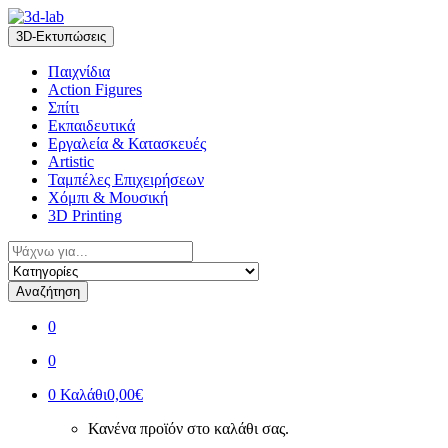
Skip
Skip
to
to
3D-Εκτυπώσεις
navigation
content
Παιχνίδια
Action Figures
Σπίτι
Εκπαιδευτικά
Εργαλεία & Κατασκευές
Artistic
Ταμπέλες Επιχειρήσεων
Χόμπι & Μουσική
3D Printing
Αναζήτηση
για:
Αναζήτηση
0
0
0
Καλάθι
0,00€
Κανένα προϊόν στο καλάθι σας.