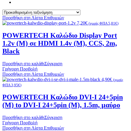
Προσθήκη στη Λίστα Επιθυμιών
7,20
€
(χωρίς ΦΠΑ
5,81
€
)
POWERTECH Καλώδιο Display Port
1.2v (M) σε HDMI 1.4v (M), CCS, 2m,
Black
Προσθήκη στο καλάθι
Σύγκριση
Γρήγορη Προβολή
Προσθήκη στη Λίστα Επιθυμιών
4,90
€
(χωρίς
ΦΠΑ
3,95
€
)
POWERTECH Καλώδιο DVI-I 24+5pin
(M) to DVI-I 24+5pin (M), 1.5m, μαύρο
Προσθήκη στο καλάθι
Σύγκριση
Γρήγορη Προβολή
Προσθήκη στη Λίστα Επιθυμιών