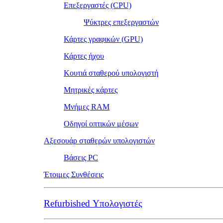
Επεξεργαστές (CPU)
Ψύκτρες επεξεργαστών
Κάρτες γραφικών (GPU)
Κάρτες ήχου
Κουτιά σταθερού υπολογιστή
Μητρικές κάρτες
Μνήμες RAM
Οδηγοί οπτικών μέσων
Αξεσουάρ σταθερών υπολογιστών
Βάσεις PC
Έτοιμες Συνθέσεις
Refurbished Υπολογιστές