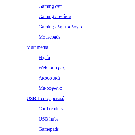
Gaming σετ
Gaming ποντίκια
Gaming πληκτρολόγια
Mousepads
Multimedia
Ηχεία
Web κάμερες
Ακουστικά
Μικρόφωνα
USB Περιφερειακά
Card readers
USB hubs
Gamepads