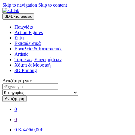
Skip to navigation
Skip to content
3D-Εκτυπώσεις
Παιχνίδια
Action Figures
Σπίτι
Εκπαιδευτικά
Εργαλεία & Κατασκευές
Artistic
Ταμπέλες Επιχειρήσεων
Χόμπι & Μουσική
3D Printing
Αναζήτηση για:
Αναζήτηση
0
0
0
Καλάθι
0,00€