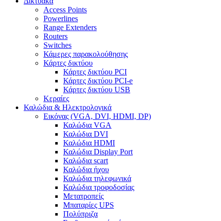
Δικτυακά
Access Points
Powerlines
Range Extenders
Routers
Switches
Κάμερες παρακολούθησης
Κάρτες δικτύου
Κάρτες δικτύου PCI
Κάρτες δικτύου PCI-e
Κάρτες δικτύου USB
Κεραίες
Καλώδια & Ηλεκτρολογικά
Εικόνας (VGA, DVI, HDMI, DP)
Καλώδια VGA
Καλώδια DVI
Καλώδια HDMI
Καλώδια Display Port
Καλώδια scart
Καλώδια ήχου
Καλώδια τηλεφωνικά
Καλώδια τροφοδοσίας
Μετατροπείς
Μπαταρίες UPS
Πολύπριζα