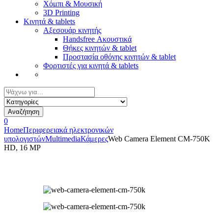
Χόμπι & Μουσική
3D Printing
Κινητά & tablets
Αξεσουάρ κινητής
Handsfree Ακουστικά
Θήκες κινητών & tablet
Προστασία οθόνης κινητών & tablet
Φορτιστές για κινητά & tablets
Αναζήτηση
για:
Αναζήτηση
0
Home
Περιφερειακά ηλεκτρονικών
υπολογιστών
Multimedia
Κάμερες
Web Camera Element CM-750K
HD, 16 MP