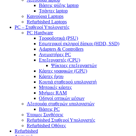
Βάσεις ψύξης laptop
Τσάντες laptop
Καινούρια Laptops
Refurbished Laptops
PC – Σταθεροί Υπολογιστές
PC Hardware
Τροφοδοτικά (PSU)
Εσωτερικοί σκληροί δίσκοι (HDD, SSD)
Adapters & Controllers
Ανεμιστήρες PC
Επεξεργαστές (CPU)
Ψύκτρες επεξεργαστών
Κάρτες γραφικών (GPU)
Κάρτες ήχου
Κουτιά σταθερού υπολογιστή
Μητρικές κάρτες
Μνήμες RAM
Οδηγοί οπτικών μέσων
Αξεσουάρ σταθερών υπολογιστών
Βάσεις PC
Έτοιμες Συνθέσεις
Refurbished Σταθεροί Υπολογιστές
Refurbished Οθόνες
Refurbished