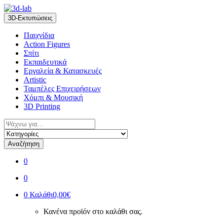
Skip
Skip
to
to
3D-Εκτυπώσεις
navigation
content
Παιχνίδια
Action Figures
Σπίτι
Εκπαιδευτικά
Εργαλεία & Κατασκευές
Artistic
Ταμπέλες Επιχειρήσεων
Χόμπι & Μουσική
3D Printing
Αναζήτηση
για:
Αναζήτηση
0
0
0
Καλάθι
0,00€
Κανένα προϊόν στο καλάθι σας.