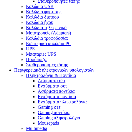
Σταθεροποιητές τάσης
Καλώδια USB
Καλώδια φόρτισης
Καλώδια δικτύου
Καλώδια ήχου
Καλώδια τηλεφωνικά
Μετατροπείς (Adapters)
Καλώδια τροφοδοσίας
Εσωτερικά καλώδια PC
UPS
Μπαταρίες UPS
Πολύπριζα
Σταθεροποιητές τάσης
Περιφερειακά ηλεκτρονικών υπολογιστών
Πληκτρολόγια & Ποντίκια
Ασύρματα σετ
Ενσύρματα σετ
Ασύρματα ποντίκια
Ενσύρματα ποντίκια
Ενσύρματα πληκτρολόγια
Gaming σετ
Gaming ποντίκια
Gaming πληκτρολόγια
Mousepads
Multimedia