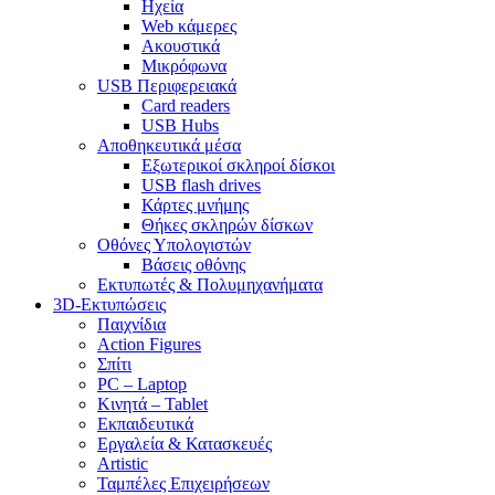
Ηχεία
Web κάμερες
Ακουστικά
Μικρόφωνα
USB Περιφερειακά
Card readers
USB Hubs
Αποθηκευτικά μέσα
Εξωτερικοί σκληροί δίσκοι
USB flash drives
Κάρτες μνήμης
Θήκες σκληρών δίσκων
Οθόνες Υπολογιστών
Βάσεις οθόνης
Εκτυπωτές & Πολυμηχανήματα
3D-Εκτυπώσεις
Παιχνίδια
Action Figures
Σπίτι
PC – Laptop
Κινητά – Tablet
Εκπαιδευτικά
Εργαλεία & Κατασκευές
Artistic
Ταμπέλες Επιχειρήσεων