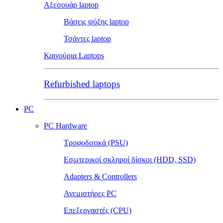
Αξεσουάρ laptop
Βάσεις ψύξης laptop
Τσάντες laptop
Καινούρια Laptops
Refurbished laptops
PC
PC Hardware
Τροφοδοτικά (PSU)
Εσωτερικοί σκληροί δίσκοι (HDD, SSD)
Adapters & Controllers
Ανεμιστήρες PC
Επεξεργαστές (CPU)