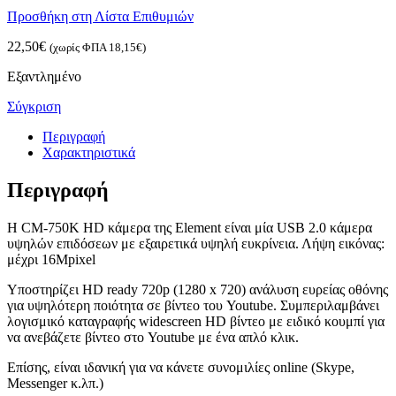
Προσθήκη στη Λίστα Επιθυμιών
22,50
€
(χωρίς ΦΠΑ
18,15
€
)
Εξαντλημένο
Σύγκριση
Περιγραφή
Χαρακτηριστικά
Περιγραφή
Η CM-750K HD κάμερα της Element είναι μία USB 2.0 κάμερα
υψηλών επιδόσεων με εξαιρετικά υψηλή ευκρίνεια. Λήψη εικόνας:
μέχρι 16Mpixel
Υποστηρίζει HD ready 720p (1280 x 720) ανάλυση ευρείας οθόνης
για υψηλότερη ποιότητα σε βίντεο του Youtube. Συμπεριλαμβάνει
λογισμικό καταγραφής widescreen HD βίντεο με ειδικό κουμπί για
να ανεβάζετε βίντεο στο Youtube με ένα απλό κλικ.
Επίσης, είναι ιδανική για να κάνετε συνομιλίες online (Skype,
Messenger κ.λπ.)