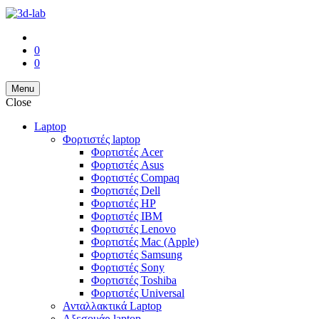
0
0
Menu
Close
Laptop
Φορτιστές laptop
Φορτιστές Acer
Φορτιστές Asus
Φορτιστές Compaq
Φορτιστές Dell
Φορτιστές HP
Φορτιστές IBM
Φορτιστές Lenovo
Φορτιστές Mac (Apple)
Φορτιστές Samsung
Φορτιστές Sony
Φορτιστές Toshiba
Φορτιστές Universal
Ανταλλακτικά Laptop
Αξεσουάρ laptop